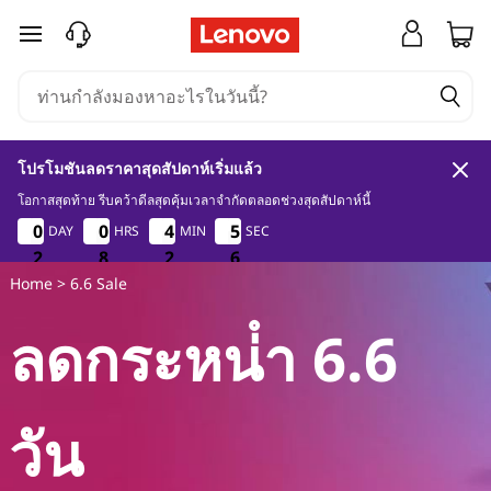
ล
ข้ามไปที่เนื้อหาหลัก
ด
ร
โปรโมชันลดราคาสุดสัปดาห์เริ่มแล้ว
า
โอกาสสุดท้าย รีบคว้าดีลสุดคุ้มเวลาจำกัดตลอดช่วงสุดสัปดาห์นี้
2
8
2
6
0
0
0
0
0
0
0
0
4
4
4
4
5
5
5
5
DAY
HRS
MIN
SEC
ค
2
2
2
8
8
8
2
2
2
5
6
5
Home
> 6.6 Sale
า
ลดกระหน่ํา 6.6
L
e
วัน
n