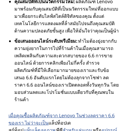
คุณสมบัติที่เป็นนวัตกรรมใหม่:
ผลิตภัณฑ์ Lenovo
มาพร้อมกับคุณสมบัติที่เป็นนวัตกรรมใหม่ที่ออกแบบ
มาเพื่อยกระดับไลฟ์สไตล์ดิจิทัลของคุณ ตั้งแต่
เทคโนโลยีการแสดงผลที่ล้ําสมัยไปจนถึงคุณสมบัติ
ด้านความปลอดภัยขั้นสูง เพื่อให้มั่นใจว่าคุณเป็นผู้นํา
ข้อเสนอออนไลน์ระดับพรีเมียม:
ทําไมต้องยุ่งยากกับ
ความยุ่งยากในการไปที่ร้านค้าในเมื่อคุณสามารถ
เพลิดเพลินกับความสะดวกสบายของ 6.6 การขาย
ออนไลน์ ด้วยการคลิกเพียงไม่กี่ครั้ง สํารวจ
ผลิตภัณฑ์ที่มีให้เลือกมากมายของเราและรับข้อ
เสนอ 6.6 อันดับแรกโดยไม่ต้องลุกจากโซฟา ลด
ราคา 6.6 ออนไลน์ของเราเปิดตลอดทั้งวันทุกวัน โดย
มอบส่วนลดและโปรโมชั่นแบบเดียวกับที่คุณพบใน
ร้านค้า
เมื่อคุณซื้อผลิตภัณฑ์จาก Lenovo ในช่วงลดราคา 6.6
ของเรา ไม่ว่าจะเป็น
แล็ปท็อปเด
สก์ท็อป
แท็บเล็ต
จอภาพ
พีซี
สําหรับเล่นเกม
หรือ
อุปกรณ์