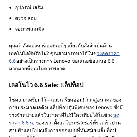
บ
อุปกรณ์ เสริม
ตรวจ สอบ
แ
จอภาพเกมมิ่ง
ล็
คุณกําลังมองหาข้อเสนอดีๆ เกี่ยวกับสิ่งจําเป็นด้าน
ป
เทคโนโลยีหรือไม่? คุณสามารถหาได้ในช่
วงลดราคา
6.6
อย่างเป็นทางการ Lenovo ขอเสนอข้อเสนอ 6.6
ท็
มากมายที่คุณไม่ควรพลาด
อ
เลอโนโว 6.6 Sale: แล็ปท็อป
ป
โชคลาภเตรียมไว้ – และเตรียมออม! ก้าวสู่อนาคตของ
การประมวลผลด้วยแล็ปท็อปรุ่นพิเศษของ Lenovo ซึ่งมี
ค
วางจําหน่ายแล้วในราคาที่ไม่มีใครเทียบได้ในช่วง
ลด
ราคา 6.6 น
. ของเรา! ตั้งแต่โปรเซสเซอร์ที่รวดเร็วปาน
สายฟ้าแลบไปจนถึงการออกแบบที่ทันสมัย แล็ปท็อป
อ