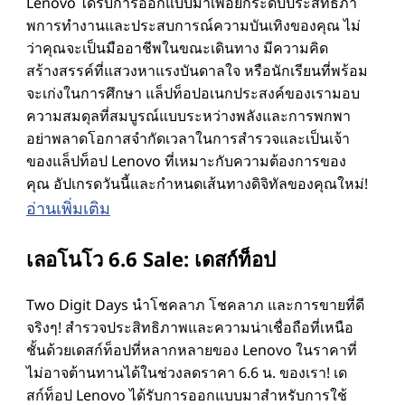
Lenovo ได้รับการออกแบบมาเพื่อยกระดับประสิทธิภา
พการทํางานและประสบการณ์ความบันเทิงของคุณ ไม่
ม
ว่าคุณจะเป็นมืออาชีพในขณะเดินทาง มีความคิด
สร้างสรรค์ที่แสวงหาแรงบันดาลใจ หรือนักเรียนที่พร้อม
พิ
จะเก่งในการศึกษา แล็ปท็อปอเนกประสงค์ของเรามอบ
ความสมดุลที่สมบูรณ์แบบระหว่างพลังและการพกพา
ว
อย่าพลาดโอกาสจํากัดเวลาในการสํารวจและเป็นเจ้า
ของแล็ปท็อป Lenovo ที่เหมาะกับความต้องการของ
เ
คุณ อัปเกรดวันนี้และกําหนดเส้นทางดิจิทัลของคุณใหม่!
อ่านเพิ่มเติม
ต
เลอโนโว 6.6 Sale: เดสก์ท็อป
อ
ร์
Two Digit Days นําโชคลาภ โชคลาภ และการขายที่ดี
จริงๆ! สํารวจประสิทธิภาพและความน่าเชื่อถือที่เหนือ
อุ
ชั้นด้วยเดสก์ท็อปที่หลากหลายของ Lenovo ในราคาที่
ไม่อาจต้านทานได้ในช่วงลดราคา 6.6 น. ของเรา! เด
สก์ท็อป Lenovo ได้รับการออกแบบมาสําหรับการใช้
ป