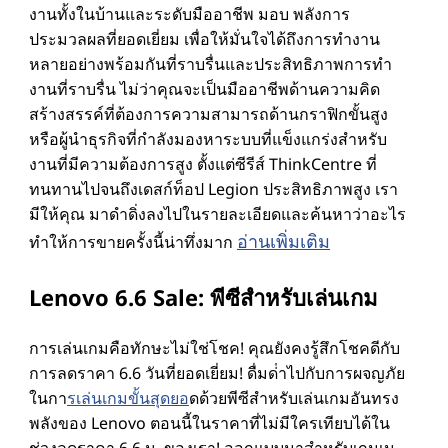
งานทั้งในบ้านและระดับมืออาชีพ มอบ พลังการ
ประมวลผลที่ยอดเยี่ยม เพื่อให้มั่นใจได้ถึงการทํางาน
ก
หลายอย่างพร้อมกันที่ราบรื่นและประสิทธิภาพการทํา
งานที่ราบรื่น ไม่ว่าคุณจะเป็นมืออาชีพด้านความคิด
ร
สร้างสรรค์ที่ต้องการความสามารถด้านกราฟิกขั้นสูง
หรือผู้นําธุรกิจที่กําลังมองหาระบบที่แข็งแกร่งสําหรับ
ณ์
งานที่มีความต้องการสูง ตั้งแต่ซีรีส์ ThinkCentre ที่
ทนทานไปจนถึงเดสก์ท็อป Legion ประสิทธิภาพสูง เรา
เ
มีให้คุณ มาดําดิ่งลงไปในรายละเอียดและค้นหาว่าอะไร
อ่านเพิ่มเติม
ทําให้การขายครั้งนี้น่าทึ่งมาก
ส
Lenovo 6.6 Sale: พีซีสําหรับเล่นเกม
ริ
ม
การเล่นเกมคือทักษะไม่ใช่โชค! คุณยังคงรู้สึกโชคดีกับ
การลดราคา 6.6 วันที่ยอดเยี่ยม! ดื่มด่ําไปกับการผจญภัย
แ
ในกา
รเล่นเกมขั้นสุดยอ
ดด้วยพีซีสําหรับเล่นเกมอันทรง
พลังของ Lenovo ตอนนี้ในราคาที่ไม่มีใครเทียบได้ใน
ช่วงลดราคา 6.6 น. ของเรา! ออกแบบมาสําหรับเกมเม