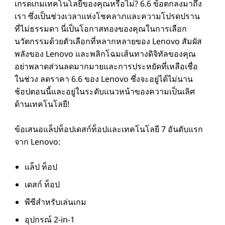
เกรดเกมเทคโนโลยีของคุณหรือไม่? 6.6 ข้อตกลงมาถึง
อ
เรา ซึ่งเป็นช่วงเวลาแห่งโชคลาภและความโปรดปราน
ที่ไม่ธรรมดา นี่เป็นโอกาสทองของคุณในการเลือก
เ
นวัตกรรมด้วยตัวเลือกที่หลากหลายของ Lenovo สัมผัส
พลังของ Lenovo และพลิกโฉมเส้นทางดิจิทัลของคุณ
ส
อย่าพลาดส่วนลดมากมายและการประหยัดที่เหลือเชื่อ
ในช่วง ลดราคา 6.6 ของ Lenovo ซึ่งจะอยู่ได้ไม่นาน
น
ช้อปตอนนี้และอยู่ในระดับแนวหน้าของความเป็นเลิศ
ด้านเทคโนโลยี!
อ
ข้อเสนอแล็ปท็อปเดสก์ท็อปและเทคโนโลยี 7 อันดับแรก
สํ
จาก Lenovo:
า
แล็ป ท็อป
ห
เดสก์ ท็อป
พีซีสําหรับเล่นเกม
รั
อุปกรณ์ 2-in-1