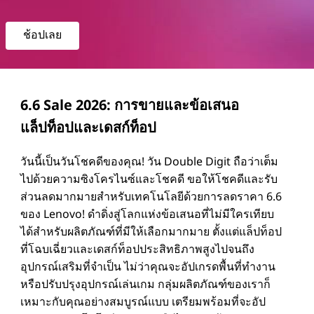
o
v
ช้อปเลย
o
6
6.6 Sale 2026: การขายและข้อเสนอ
.
แล็ปท็อปและเดสก์ท็อป
6
วันนี้เป็นวันโชคดีของคุณ! วัน Double Digit ถือว่าเต็ม
ไปด้วยความซิงโครไนซ์และโชคดี ขอให้โชคดีและรับ
วั
ส่วนลดมากมายสําหรับเทคโนโลยีด้วยการลดราคา 6.6
ของ Lenovo! ดําดิ่งสู่โลกแห่งข้อเสนอที่ไม่มีใครเทียบ
น
ได้สําหรับผลิตภัณฑ์ที่มีให้เลือกมากมาย ตั้งแต่แล็ปท็อป
ที่โฉบเฉี่ยวและเดสก์ท็อปประสิทธิภาพสูงไปจนถึง
-
อุปกรณ์เสริมที่จําเป็น ไม่ว่าคุณจะอัปเกรดพื้นที่ทํางาน
ข้
หรือปรับปรุงอุปกรณ์เล่นเกม กลุ่มผลิตภัณฑ์ของเราก็
เหมาะกับคุณอย่างสมบูรณ์แบบ เตรียมพร้อมที่จะอัป