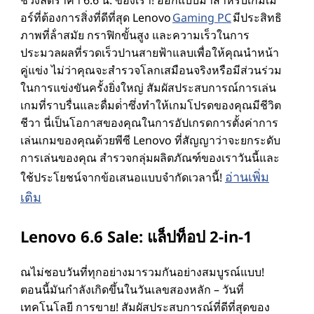
ล
อร์ที่ต้องการสิ่งที่ดีที่สุด Lenovo
Gaming PC
มีประสิทธิ
ภาพที่ล้ําสมัย กราฟิกขั้นสูง และความเร็วในการ
ะ
ประมวลผลที่รวดเร็วปานสายฟ้าแลบเพื่อให้คุณนําหน้า
คู่แข่ง ไม่ว่าคุณจะสํารวจโลกเสมือนจริงหรือมีส่วนร่วม
อื่
ในการแข่งขันครั้งยิ่งใหญ่ สัมผัสประสบการณ์การเล่น
เกมที่ราบรื่นและดื่มด่ําซึ่งทําให้เกมโปรดของคุณมีชีวิต
น
ชีวา นี่เป็นโอกาสของคุณในการอัปเกรดการตั้งค่าการ
เล่นเกมของคุณด้วยพีซี Lenovo ที่สัญญาว่าจะยกระดับ
ๆ
การเล่นของคุณ สํารวจกลุ่มผลิตภัณฑ์ของเราวันนี้และ
อ่านเพิ่ม
ใช้ประโยชน์จากข้อเสนอแบบจํากัดเวลานี้!
เติม
Lenovo 6.6 Sale: แล็ปท็อป 2-in-1
ณไม่ชอบวันที่ทุกอย่างมารวมกันอย่างสมบูรณ์แบบ!
ตอนนี้มันกําลังเกิดขึ้นในวันเลขสองหลัก – วันที่
เทคโนโลยี การขาย! สัมผัสประสบการณ์ที่ดีที่สุดของ