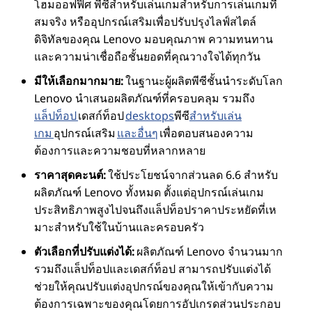
โฮมออฟฟิศ พีซีสําหรับเล่นเกมสําหรับการเล่นเกมที่
สมจริง หรืออุปกรณ์เสริมเพื่อปรับปรุงไลฟ์สไตล์
ดิจิทัลของคุณ Lenovo มอบคุณภาพ ความทนทาน
และความน่าเชื่อถือชั้นยอดที่คุณวางใจได้ทุกวัน
มีให้เลือกมากมาย:
ในฐานะผู้ผลิตพีซีชั้นนําระดับโลก
Lenovo นําเสนอผลิตภัณฑ์ที่ครอบคลุม รวมถึง
แล็ปท็อป
เดสก์ท็อป
desktops
พีซี
สําหรับเล่น
เกม
อุปกรณ์เสริม
และอื่นๆ
เพื่อตอบสนองความ
ต้องการและความชอบที่หลากหลาย
ราคาสุดคะนต์:
ใช้ประโยชน์จากส่วนลด 6.6 สําหรับ
ผลิตภัณฑ์ Lenovo ทั้งหมด ตั้งแต่อุปกรณ์เล่นเกม
ประสิทธิภาพสูงไปจนถึงแล็ปท็อปราคาประหยัดที่เห
มาะสําหรับใช้ในบ้านและครอบครัว
ตัวเลือกที่ปรับแต่งได้:
ผลิตภัณฑ์ Lenovo จํานวนมาก
รวมถึงแล็ปท็อปและเดสก์ท็อป สามารถปรับแต่งได้
ช่วยให้คุณปรับแต่งอุปกรณ์ของคุณให้เข้ากับความ
ต้องการเฉพาะของคุณโดยการอัปเกรดส่วนประกอบ