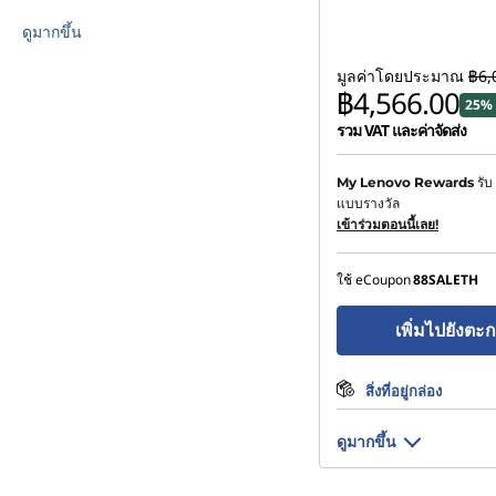
ดูมากขึ้น
มูลค่าโดยประมาณ
฿6,
฿4,566.00
25% 
รวม VAT และค่าจัดส่ง
ประหยัดทันที :
-฿608.83
รับ
My Lenovo Rewards
แบบรางวัล
หรือ
เข้าร่วมตอนนี้เลย!
การประหยัด eCoupon :
-
ใช้ eCoupon
88SALETH
*Savings cannot be c
เพิ่มไปยังตะก
สิ่งที่อยู่กล่อง
ดูมากขึ้น