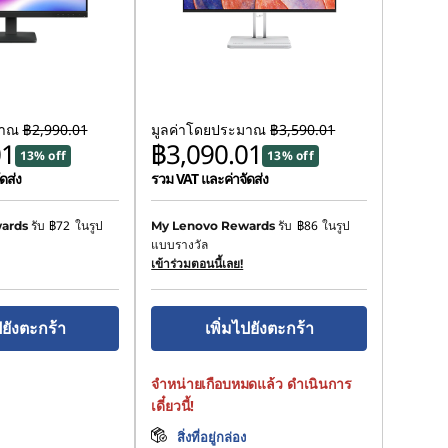
มาณ
฿2,990.01
มูลค่าโดยประมาณ
฿3,590.01
01
฿3,090.01
13% off
13% off
ดส่ง
รวม VAT และค่าจัดส่ง
รับ
฿72
ในรูป
รับ
฿86
ในรูป
ards
My Lenovo Rewards
แบบรางวัล
เข้าร่วมตอนนี้เลย!
ปยังตะกร้า
เพิ่มไปยังตะกร้า
จำหน่ายเกือบหมดแล้ว ดำเนินการ
เดี๋ยวนี้!
สิ่งที่อยู่กล่อง