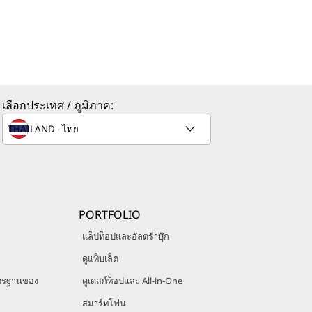
เลือกประเทศ / ภูมิภาค:
PORTFOLIO
แล็ปท็อปและอัลตร้าบุ๊ก
ดูแท็บเล็ต
ตรฐานของ
ดูเดสก์ท็อปและ All-in-One
สมาร์ทโฟน