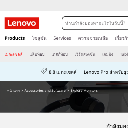
H
o
m
ข้
Products
โซลูชัน
Services
ความช่วยเหลือ
เกี่ยว
า
e
ม
ไ
เมกะเซลล์
แล็ปท็อป
เดสก์ท็อป
เวิร์คสเตชั่น
เกมมิ่ง
Tabl
ป
ที่
8.8 เมกะเซลล์
|
Lenovo Pro สำหรับธุร
เ
นื้
อ
หน้าแรก
>
Accessories and Software
>
Explore Monitors
ห
า
ห
ลั
ก
กำลังมอง