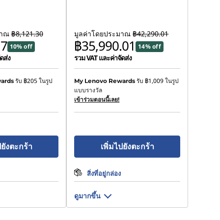
มาณ
฿8,121.30
มูลค่าโดยประมาณ
฿42,290.01
17
฿35,990.01
10% off
14% off
ดส่ง
รวม VAT และค่าจัดส่ง
รับ
฿205
ในรูป
รับ
฿1,009
ในรูป
ards
My Lenovo Rewards
แบบรางวัล
เข้าร่วมตอนนี้เลย!
ปยังตะกร้า
เพิ่มไปยังตะกร้า
สิ่งที่อยู่กล่อง
ดูมากขึ้น