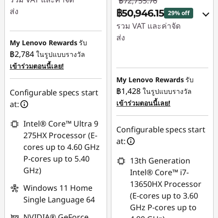
฿72,755.76
ส่ง
฿50,946.15
29% off
รวม VAT และค่าจัด
ประหยัดทันที :
-
ส่ง
฿44,610.79
My Lenovo Rewards
รับ
฿2,784
ในรูปแบบรางวัล
ประหยัดทันที :
-
หรือ
เข้าร่วมตอนนี้เลย!
฿21,562.89
การประหยัด
My Lenovo Rewards
รับ
หรือ
eCoupon :
-
฿1,428
ในรูปแบบรางวัล
Configurable specs start
฿45,636.00
การประหยัด
เข้าร่วมตอนนี้เลย!
at:
eCoupon :
-
*Savings cannot be
Intel® Core™ Ultra 9
฿21,809.61
combined
Configurable specs start
275HX Processor (E-
at:
*Savings cannot be
cores up to 4.60 GHz
ใช้ eCoupon :
combined
P-cores up to 5.40
13th Generation
MIDNIGHT
GHz)
Intel® Core™ i7-
ใช้ eCoupon :
13650HX Processor
Windows 11 Home
MIDNIGHT
(E-cores up to 3.60
Single Language 64
GHz P-cores up to
NVIDIA® GeForce