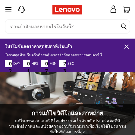
แ
ข้ามไปที่เนื้อหาหลัก
ล็
ป
โปรโมชันลดราคาสุดสัปดาห์เริ่มแล้ว
ท็
โอกาสสุดท้าย รีบคว้าดีลสุดคุ้มเวลาจำกัดตลอดช่วงสุดสัปดาห์นี้
2
1
7
1
0
0
0
0
0
0
0
0
0
0
0
0
2
2
2
2
DAY
HRS
MIN
SEC
อ
2
2
2
1
1
1
7
7
7
1
1
1
ป
สำ
ห
การแก้ไขวิดีโอและภาพถ่าย
แก้ไขภาพถ่ายและวิดีโออย่างรวดเร็วด้วยตัวประมวลผลที่มี
ประสิทธิภาพและหน่วยความจำปริมาณมากเพื่อเรียกใช้โปรแกรม
รั
ที่เป็นที่ต้องการที่สุด