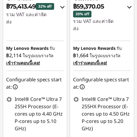
฿75,413.49
฿59,370.05
32% off
รวม VAT และค่าจัด
30% off
รวม VAT และค่าจัด
ส่ง
ส่ง
ประหยัดทันที :
-
ประหยัดทันที :
-
฿34,360.80
฿25,391.70
My Lenovo Rewards
รับ
My Lenovo Rewards
รับ
การประหยัด
฿2,114
฿1,664
ในรูปแบบรางวัล
ในรูปแบบรางวัล
หรือ
eCoupon :
-
เข้าร่วมตอนนี้เลย!
เข้าร่วมตอนนี้เลย!
การประหยัด
฿1,384.58
eCoupon :
-
Configurable specs start
Configurable specs start
฿25,689.74
ใช้ eCoupon :
at:
at:
88SALETH
*Savings cannot be
Intel® Core™ Ultra 7
Intel® Core™ Ultra 7
combined
255H Processor (E-
255HX Processor (E-
cores up to 4.40 GHz
cores up to 4.50 GHz
ใช้ eCoupon :
P-cores up to 5.10
P-cores up to 5.20
MIDNIGHT
GHz)
GHz)