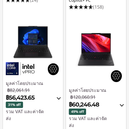
Copilot+ PC
(158)
มูลค่าโดยประมาณ
฿82,061.91
มูลค่าโดยประมาณ
฿120,060.91
฿56,423.65
฿60,246.48
31% off
รวม VAT และค่าจัด
49% off
ส่ง
รวม VAT และค่าจัด
ส่ง
ประหยัดทันที :
-