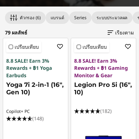
บ
Original Price 45655.75 THB Discounted Price
Original Price 94259.80 THB Discounted Price
Original Price 144962.26 THB Discounted Pric
Original Price 72755.76 THB Discounted Price
Original Price 76555.75 THB Discounted Price 
Original Price 45558.78 THB Discounted Price
Original Price 121659.80 THB Discounted Price
Original Price 89059.79 THB Discounted Price 
Original Price 45958.78 THB Discounted Price
Original Price 70858.78 THB Discounted Price
Original Price 82061.91 THB Discounted Price 
Original Price 120060.91 THB Discounted Pric
Original Price 111158.87 THB Discounted Price 
Original Price 85059.79 THB Discounted Price
Original Price 86859.80 THB Discounted Price
Original Price 114162.26 THB Discounted Price
Original Price 114162.26 THB Discounted Price
Original Price 244961.90 THB Discounted Pric
Original Price 298660.91 THB Discounted Price
Original Price 192262.27 THB Discounted Price
ตัวกรอง
(6)
แบรนด์
Series
ระบบประมวลผล
ตั
79 ผลลัพธ์
เรียงตาม
ด
เปรียบเทียบ
เปรียบเทียบ
ต่
8.8 SALE! Earn 3%
8.8 SALE! Earn 3%
Rewards + ฿1 Yoga
Rewards + ฿1 Gaming
อ
Earbuds
Monitor & Gear
Yoga 7i 2-in-1 (16",
Legion Pro 5i (16",
วิ
Gen 10)
10)
ดี
(182)
Copilot+ PC
(148)
โ
อ