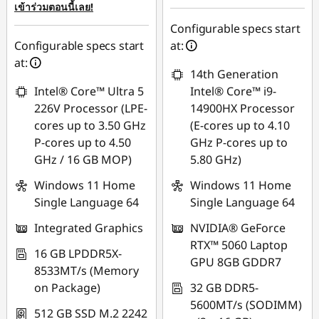
ย
การประหยัด
เข้าร่วมตอนนี้เลย!
eCoupon :
-
Configurable specs start
฿12,396.53
Configurable specs start
at:
at:
*Savings cannot be
14th Generation
combined
Intel® Core™ Ultra 5
Intel® Core™ i9-
226V Processor (LPE-
14900HX Processor
ใช้ eCoupon :
cores up to 3.50 GHz
(E-cores up to 4.10
MIDNIGHT
P-cores up to 4.50
GHz P-cores up to
GHz / 16 GB MOP)
5.80 GHz)
Windows 11 Home
Windows 11 Home
Single Language 64
Single Language 64
Integrated Graphics
NVIDIA® GeForce
RTX™ 5060 Laptop
16 GB LPDDR5X-
GPU 8GB GDDR7
8533MT/s (Memory
on Package)
32 GB DDR5-
5600MT/s (SODIMM)
512 GB SSD M.2 2242