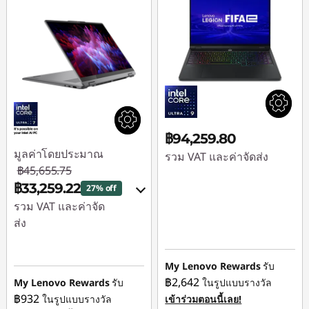
แ
ล
ะ
ภ
฿94,259.80
มูลค่าโดยประมาณ
รวม VAT และค่าจัดส่ง
า
฿45,655.75
ใช้ eCoupon :
฿33,259.22
27% off
88SALETH
พ
รวม VAT และค่าจัด
ส่ง
ถ่
ประหยัดทันที :
-
฿12,066.76
My Lenovo Rewards
รับ
า
฿2,642
My Lenovo Rewards
รับ
ในรูปแบบรางวัล
หรือ
฿932
ในรูปแบบรางวัล
เข้าร่วมตอนนี้เลย!