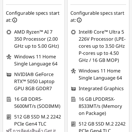
การประหยัด
eCoupon :
-
eCoupon :
-
฿23,022.47
Configurable specs start
Configurable specs start
฿10,809.52
at:
at:
*Savings cannot be
*Savings cannot be
combined
AMD Ryzen™ AI 7
Intel® Core™ Ultra 5
combined
350 Processor (2.00
226V Processor (LPE-
ใช้ eCoupon :
GHz up to 5.00 GHz)
cores up to 3.50 GHz
ใช้ eCoupon :
MIDNIGHT
P-cores up to 4.50
MIDNIGHT
Windows 11 Home
GHz / 16 GB MOP)
Single Language 64
Windows 11 Home
NVIDIA® GeForce
Single Language 64
RTX™ 5050 Laptop
GPU 8GB GDDR7
Integrated Graphics
16 GB DDR5-
16 GB LPDDR5X-
5600MT/s (SODIMM)
8533MT/s (Memory
on Package)
512 GB SSD M.2 2242
PCIe Gen4 TLC
512 GB SSD M.2 2242
ฟรี
การจัดส่งสินค้า
Get it
PCIe Gen4 TLC