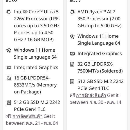
at:
at:
*Savings cannot be
*Savings cannot be
combined
combined
Intel® Core™ Ultra 5
AMD Ryzen™ AI 7
226V Processor (LPE-
350 Processor (2.00
ใช้ eCoupon :
ใช้ eCoupon :
cores up to 3.50 GHz
GHz up to 5.00 GHz)
MIDNIGHT
MIDNIGHT
P-cores up to 4.50
Windows 11 Home
GHz / 16 GB MOP)
Single Language 64
Windows 11 Home
Integrated Graphics
Single Language 64
32 GB LPDDR5X-
Integrated Graphics
7500MT/s (Soldered)
16 GB LPDDR5X-
512 GB SSD M.2 2242
8533MT/s (Memory
PCIe Gen4 TLC
on Package)
ฟรี
การจัดส่งสินค้า
Get it
512 GB SSD M.2 2242
between ก.ย. 30 - ต.ค. 14
PCIe Gen4 TLC
ฟรี
การจัดส่งสินค้า
Get it
between ต.ค. 21 - พ.ย. 04