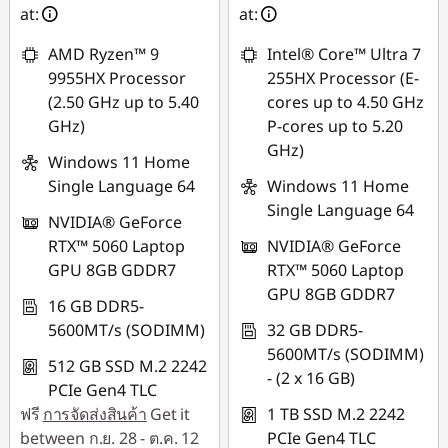
฿21,494.32
at:
at:
*Savings cannot be
*Savings cannot be
combined
AMD Ryzen™ 9
Intel® Core™ Ultra 7
combined
9955HX Processor
255HX Processor (E-
ใช้ eCoupon :
(2.50 GHz up to 5.40
cores up to 4.50 GHz
ใช้ eCoupon :
MIDNIGHT
GHz)
P-cores up to 5.20
MIDNIGHT
GHz)
Windows 11 Home
Single Language 64
Windows 11 Home
Single Language 64
NVIDIA® GeForce
RTX™ 5060 Laptop
NVIDIA® GeForce
GPU 8GB GDDR7
RTX™ 5060 Laptop
GPU 8GB GDDR7
16 GB DDR5-
5600MT/s (SODIMM)
32 GB DDR5-
5600MT/s (SODIMM)
512 GB SSD M.2 2242
- (2 x 16 GB)
PCIe Gen4 TLC
ฟรี
การจัดส่งสินค้า
Get it
1 TB SSD M.2 2242
between ก.ย. 28 - ต.ค. 12
PCIe Gen4 TLC