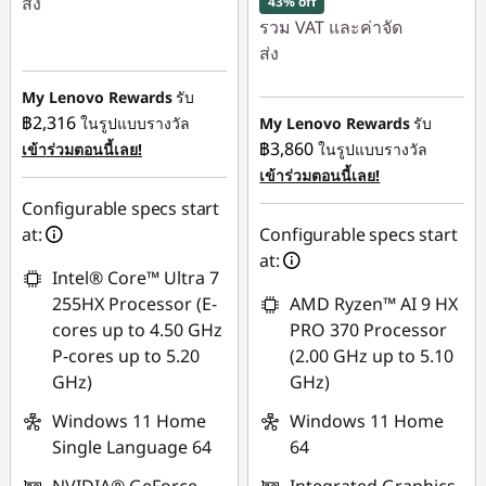
ส่ง
43% off
รวม VAT และค่าจัด
ประหยัดทันที :
-
ส่ง
฿28,823.70
ประหยัดทันที :
-
My Lenovo Rewards
รับ
หรือ
฿104,617.77
฿2,316
ในรูปแบบรางวัล
My Lenovo Rewards
รับ
การประหยัด
฿3,860
เข้าร่วมตอนนี้เลย!
ในรูปแบบรางวัล
การประหยัด
eCoupon :
-
เข้าร่วมตอนนี้เลย!
eCoupon :
-
฿31,546.50
Configurable specs start
฿2,655.44
at:
Configurable specs start
*Savings cannot be
at:
combined
ใช้ eCoupon :
Intel® Core™ Ultra 7
88SALETH
255HX Processor (E-
AMD Ryzen™ AI 9 HX
ใช้ eCoupon :
cores up to 4.50 GHz
PRO 370 Processor
MIDNIGHT
P-cores up to 5.20
(2.00 GHz up to 5.10
GHz)
GHz)
Windows 11 Home
Windows 11 Home
Single Language 64
64