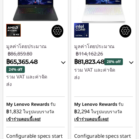
มูลค่าโดยประมาณ
มูลค่าโดยประมาณ
฿86,859.80
฿114,162.26
฿65,365.48
฿81,823.48
28% off
รวม VAT และค่าจัด
24% off
รวม VAT และค่าจัด
ส่ง
ส่ง
ประหยัดทันที :
-
ประหยัดทันที :
-
฿29,638.30
฿20,792.22
My Lenovo Rewards
รับ
My Lenovo Rewards
รับ
หรือ
฿1,832
฿2,294
ในรูปแบบรางวัล
ในรูปแบบรางวัล
หรือ
การประหยัด
เข้าร่วมตอนนี้เลย!
เข้าร่วมตอนนี้เลย!
การประหยัด
eCoupon :
-
eCoupon :
-
฿32,338.78
Configurable specs start
Configurable specs start