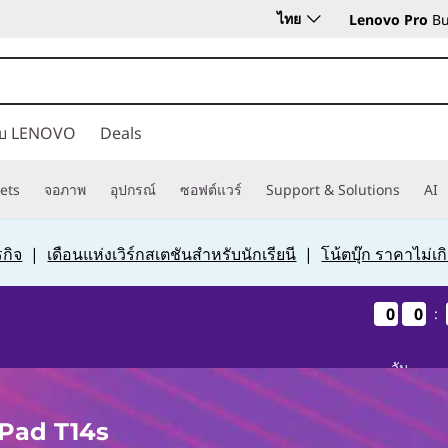
ไทย
Lenovo Pro
Bu
กับ LENOVO
Deals
ets
จอภาพ
อุปกรณ์
ซอฟต์แวร์
Support & Solutions
AI
กิจ
|
เดือนแห่งเวิร์กสเตชันสำหรับนักเรียนี
|
โน้ตบุ๊ก ราคาไม่เ
0
0
0
0
0
0
0
0
:
วัน
nkPad T14s