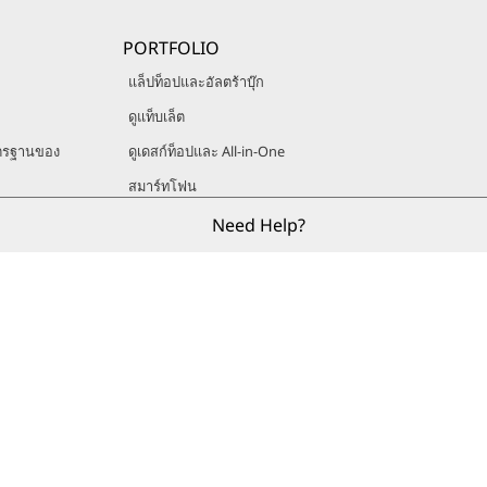
PORTFOLIO
แล็ปท็อปและอัลตร้าบุ๊ก
ดูแท็บเล็ต
ตรฐานของ
ดูเดสก์ท็อปและ All-in-One
สมาร์ทโฟน
ดูเวิร์คสเตชัน
Need Help?
r Community
 ของฉัน