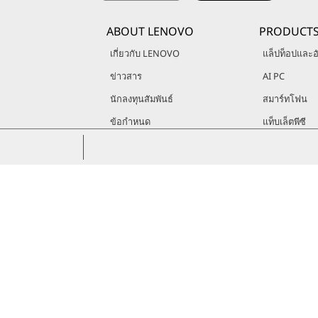
ABOUT LENOVO
PRODUCT
เกี่ยวกับ LENOVO
แล็ปท็อปและอั
ข่าวสาร
AI PC
นักลงทุนสัมพันธ์
สมาร์ทโฟน
ข้อกำหนด
แท็บเล็ตพีซี
ESG
เดสก์ท็อปและ 
ข้อมูลด้านกฎหมาย
เวิร์คสเตชัน
ตำแหน่งงานที่ Lenovo
พื้นที่จัดเก็บเ
การเรียกคืนสิ