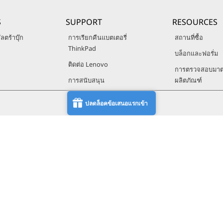
S
SUPPORT
RESOURCES
ลตร้าบุ๊ก
การเรียกคืนแบตเตอรี่
สถานที่ซื้อ
ThinkPad
บล็อกและฟอรั่ม
ติดต่อ Lenovo
การตรวจสอบมา
การสนับสนุน
ผลิตภัณฑ์
คำถามที่พบบ่อย
อภิธานศัพท์
All-in-One
ปลดล็อคข้อเสนอแรกเข้า
บริการและการรับประกัน
Lenovo Creato
Lenovo Rewards
ครือข่าย
นค้า
© 2026 Lenovo สงวนลิขสิทธิ์ทั้งหมด
ความเป็นส่วนตัว
แผนที่เว็บไซต์
เงื่อนไขการใช้งาน