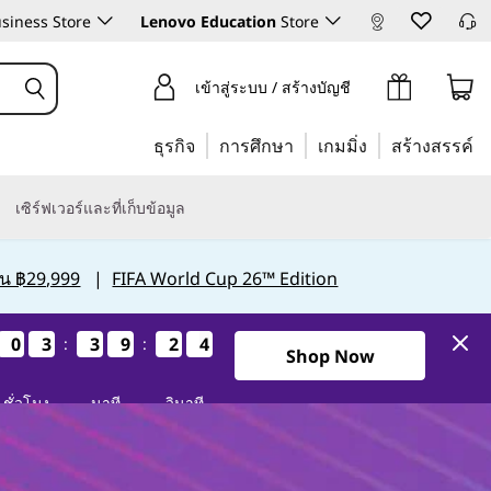
siness Store
Lenovo Education
Store
เข้าสู่ระบบ / สร้างบัญชี
ธุรกิจ
การศึกษา
เกมมิ่ง
สร้างสรรค์
เซิร์ฟเวอร์และที่เก็บข้อมูล
กิน ฿29,999
|
FIFA World Cup 26™ Edition
0
0
0
0
3
3
3
3
3
3
3
3
9
9
9
9
2
2
2
2
3
2
3
2
:
:
Shop Now
ชั่วโมง
นาที
วินาที