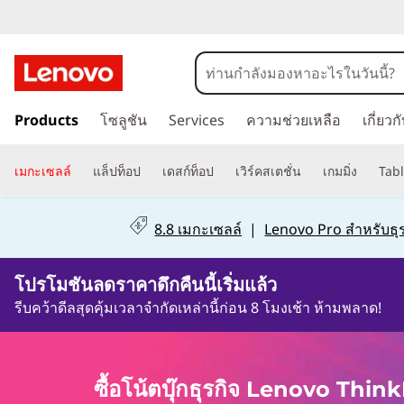
โ
น้
ข้
ต
Products
โซลูชัน
Services
ความช่วยเหลือ
เกี่ยว
า
ม
บุ๊
ไ
เมกะเซลล์
แล็ปท็อป
เดสก์ท็อป
เวิร์คสเตชั่น
เกมมิ่ง
Tabl
ป
ก
ที่
8.8 เมกะเซลล์
|
Lenovo Pro สำหรับธุร
เ
T
นื้
0วัน3ชั่วโมง39นาที22วินาที
h
อ
โปรโมชันลดราคาดึกคืนนี้เริ่มแล้ว
ห
รีบคว้าดีลสุดคุ้มเวลาจำกัดเหล่านี้ก่อน 8 โมงเช้า ห้ามพลาด!
i
า
ห
n
ลั
ซื้อโน้ตบุ๊กธุรกิจ Lenovo Thi
ก