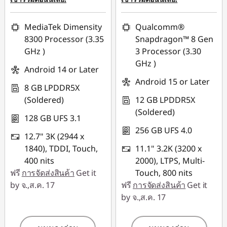
MediaTek Dimensity
Qualcomm®
8300 Processor (3.35
Snapdragon™ 8 Gen
GHz )
3 Processor (3.30
GHz )
Android 14 or Later
Android 15 or Later
8 GB LPDDR5X
(Soldered)
12 GB LPDDR5X
(Soldered)
128 GB UFS 3.1
256 GB UFS 4.0
12.7" 3K (2944 x
1840), TDDI, Touch,
11.1" 3.2K (3200 x
400 nits
2000), LTPS, Multi-
ฟรี
การจัดส่งสินค้า
Get it
Touch, 800 nits
by จ.,ส.ค. 17
ฟรี
การจัดส่งสินค้า
Get it
by จ.,ส.ค. 17