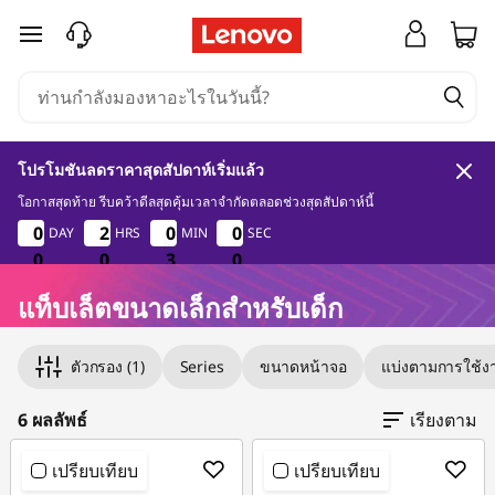
แ
ข้ามไปที่เนื้อหาหลัก
ท็
บ
โปรโมชันลดราคาสุดสัปดาห์เริ่มแล้ว
เ
โอกาสสุดท้าย รีบคว้าดีลสุดคุ้มเวลาจำกัดตลอดช่วงสุดสัปดาห์นี้
0
0
3
0
0
0
0
0
2
2
2
2
0
0
5
0
0
0
0
5
DAY
HRS
MIN
SEC
ล็
2
9
0
0
0
0
0
0
2
3
9
0
ต
แท็บเล็ตขนาดเล็กสำหรับเด็ก
Original Price 5990.01 THB Discounted Price 
Original Price 10990.00 THB Discounted Price
Original Price 11090.00 THB Discounted Price 
Original Price 16990.00 THB Discounted Price
Original Price 16990.00 THB Discounted Price
Original Price 24990.01 THB Discounted Price
เ
ตัวกรอง
(1)
Series
ขนาดหน้าจอ
แบ่งตามการใช้ง
ด็
6 ผลลัพธ์
เรียงตาม
ก
เปรียบเทียบ
เปรียบเทียบ