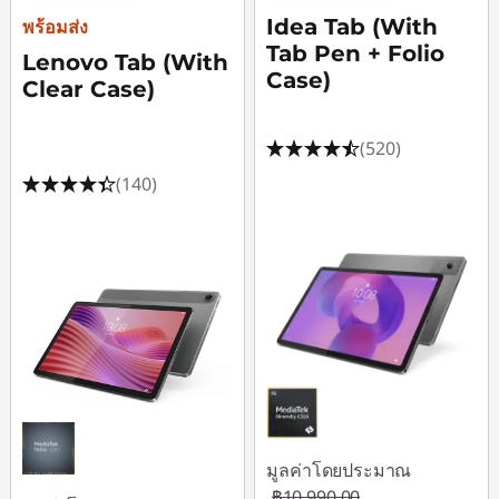
7
Idea Tab (With
พร้อมส่ง
Tab Pen + Folio
Lenovo Tab (With
นิ้
Case)
Clear Case)
ว
(520)
(140)
|
แ
ท็
บ
เ
ล็
มูลค่าโดยประมาณ
฿10,990.00