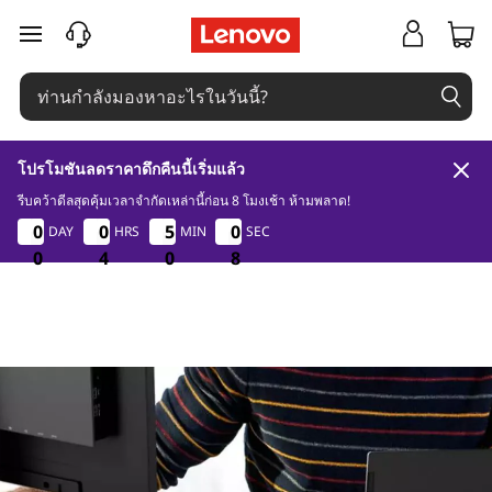
C
ข้ามไปที่เนื้อหาหลัก
h
r
o
โปรโมชันลดราคาดึกคืนนี้เริ่มแล้ว
m
รีบคว้าดีลสุดคุ้มเวลาจำกัดเหล่านี้ก่อน 8 โมงเช้า ห้ามพลาด!
0
4
0
7
0
0
0
0
0
0
0
0
5
5
5
5
0
0
0
0
DAY
HRS
MIN
SEC
e
0
0
0
4
4
4
0
0
0
7
7
7
b
o
o
k