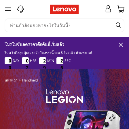
ข้ามไปที่เนื้อหาหลัก
โปรโมชันลดราคาดึกคืนนี้เริ่มแล้ว
รีบคว้าดีลสุดคุ้มเวลาจำกัดเหล่านี้ก่อน 8 โมงเช้า ห้ามพลาด!
0
2
9
5
0
0
0
0
0
0
0
0
2
2
2
2
2
2
2
2
DAY
HRS
MIN
SEC
0
0
0
2
2
2
9
9
9
5
5
5
หน้าแรก
>
Handheld