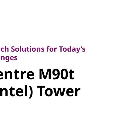
Solutions for Today’s
ges
ch Solutions for Today’s
ntre M90t
enges
entre M90t
ntel) Tower
Intel) Tower