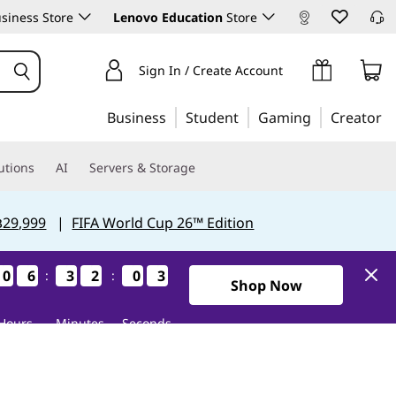
siness Store
Lenovo Education
Store
Sign In / Create Account
Business
Student
Gaming
Creator
utions
AI
Servers & Storage
฿29,999
|
FIFA World Cup 26™ Edition
0
0
0
0
6
6
6
6
3
3
3
3
2
2
2
2
0
0
0
0
2
1
:
:
1
2
Shop Now
Hours
Minutes
Seconds