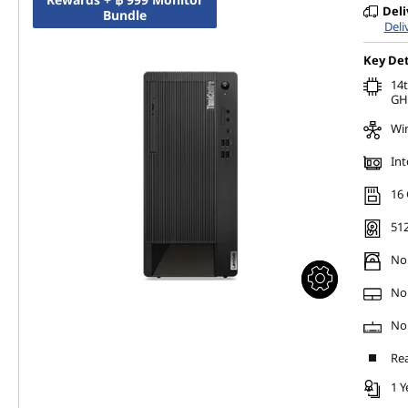
Deli
Bundle
Deli
Key Det
14t
GH
Wi
Int
16
512
No 
No
No
Rea
1 Y