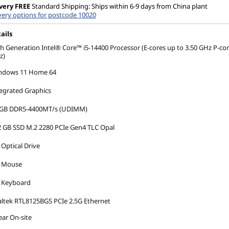
very
FREE
Standard Shipping: Ships within 6-9 days from China plant
very options for postcode 10020
ails
h Generation Intel® Core™ i5-14400 Processor (E-cores up to 3.50 GHz P-cor
z)
ndows 11 Home 64
egrated Graphics
 GB DDR5-4400MT/s (UDIMM)
 GB SSD M.2 2280 PCIe Gen4 TLC Opal
Optical Drive
 Mouse
 Keyboard
ltek RTL8125BGS PCIe 2.5G Ethernet
ear On-site