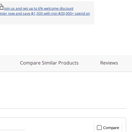
Join us and get up to 6% welcome discount
ister now and save ฿1,500 with min ฿30,000+ spend on
Compare Similar Products
Reviews
Compare