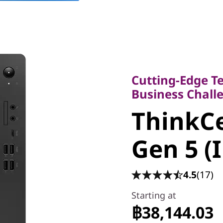
Cutting-Edge Tech 
Business Challen
Cutting-Edge Te
ThinkCe
Business Chall
ThinkC
Gen 5 (I
Gen 5 (
4.5
(17)
Starting at
฿38,144.03