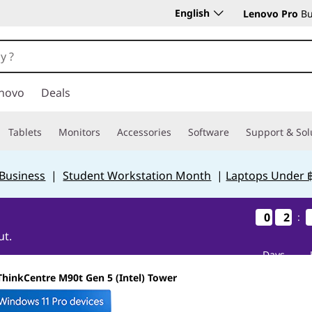
English
Lenovo Pro
Bu
novo
Deals
Tablets
Monitors
Accessories
Software
Support & Sol
 Business
|
Student Workstation Month
|
Laptops Under 
0
0
0
0
2
2
2
2
:
ut.
Days
ThinkCentre M90t Gen 5 (Intel) Tower