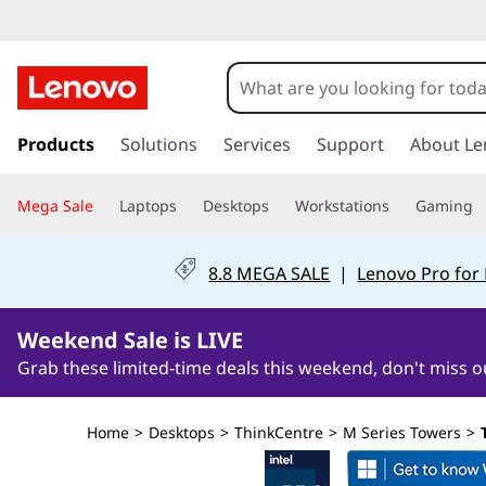
L
e
n
s
k
Products
Solutions
Services
Support
About Le
o
i
p
v
Mega Sale
Laptops
Desktops
Workstations
Gaming
t
o
o
m
8.8 MEGA SALE
|
Lenovo Pro for
a
T
i
2Days6Hours32Minutes1Seconds
n
Weekend Sale is LIVE
h
c
Grab these limited-time deals this weekend, don't miss o
o
i
n
t
n
Home
>
Desktops
>
ThinkCentre
>
M Series Towers
>
e
n