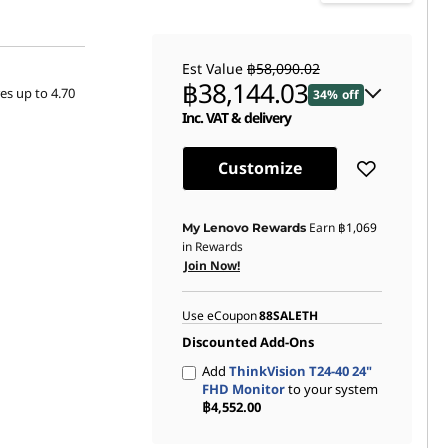
Est Value
฿58,090.02
฿38,144.03
es up to 4.70
34% off
Inc. VAT & delivery
Instant Savings :
-฿19,187.95
Customize
eCoupon Savings :
-฿758.04
Earn
฿1,069
My Lenovo Rewards
in Rewards
Join Now!
Use eCoupon
88SALETH
Discounted Add-Ons
Add
ThinkVision T24-40 24"
FHD Monitor
to your system
฿4,552.00