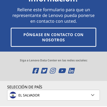
Rellene este formulario para que un
representante de Lenovo pueda ponerse
en contacto con usted.
PÓNGASE EN CONTACTO CON
NOSOTROS
Siga a Lenovo Data Center en las redes sociales:
O
O
O
O
O
p
p
p
p
p
e
e
e
e
e
SELECCIÓN DE PAÍS
n
n
n
n
n
EL SALVADOR
s
s
s
s
s