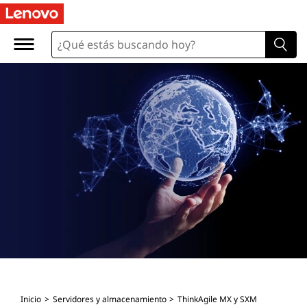
Inicio
Servidores y almacenamiento
ThinkAgile MX y SXM