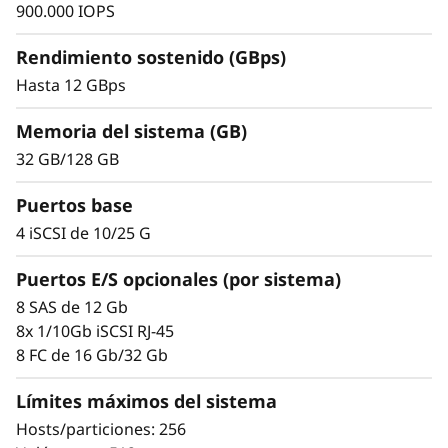
4
900.000 IOPS
8
Rendimiento sostenido (GBps)
Hasta 12 GBps
0
0
Memoria del sistema (GB)
32 GB/128 GB
H
Puertos base
2
4 iSCSI de 10/25 G
Simplicidad y escalabilidad demostradas
U
Puertos E/S opcionales (por sistema)
El escalado resulta muy fácil gracias a las
2
8 SAS de 12 Gb
herramientas de diseño modular y fácil uso
8x 1/10Gb iSCSI RJ-45
incorporadas. Empiece a trabajar con sus
4
8 FC de 16 Gb/32 Gb
datos en cuestión de minutos. Su gran
flexibilidad de configuración, ajuste del
Límites máximos del sistema
rendimiento a medida y control total de la
Hosts/particiones: 256
ubicación de los datos permiten a los