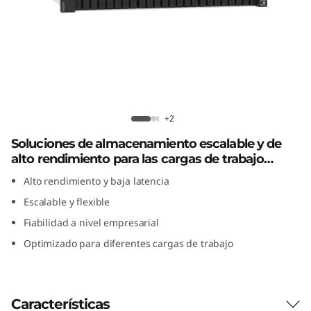
i
d
a
f
Matriz híbrida flash ThinkSystem
l
DE4800H 2U24
+2
Soluciones de almacenamiento escalable y de
a
alto rendimiento para las cargas de trabajo
s
actuales
Alto rendimiento y baja latencia
Escalable y flexible
h
Fiabilidad a nivel empresarial
T
Optimizado para diferentes cargas de trabajo
h
i
Características