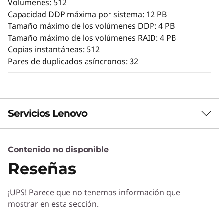
Volúmenes: 512
administradores maximizar el rendimiento y la
Capacidad DDP máxima por sistema: 12 PB
facilidad de uso.
Tamaño máximo de los volúmenes DDP: 4 PB
Tamaño máximo de los volúmenes RAID: 4 PB
La intuitiva GUI mediante navegador simplifica
Copias instantáneas: 512
la configuración y el mantenimiento, a la vez
Pares de duplicados asíncronos: 32
que ofrece posibilidades de mantenimiento
para ofrecer rendimiento, integridad de datos,
fiabilidad y seguridad de forma constante.
Servicios Lenovo
Contenido no disponible
Servicios de Soluciones
Reseñas
Diseñe la mejor estrategia para su empresa.
Trabajaremos con usted para hallar la solución
¡UPS! Parece que no tenemos información que
correcta para sus exclusivas necesidades
mostrar en esta sección.
empresariales.