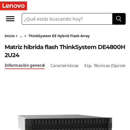
M
a
t
Inicio
>
...
>
ThinkSystem DE Hybrid Flash Array
r
Matriz híbrida flash ThinkSystem DE4800H
i
2U24
z
Información general
Características
Esp. Técnicas (Opcional
h
í
b
r