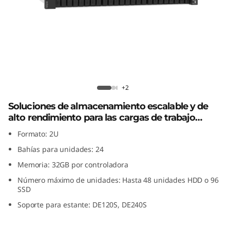
i
d
a
f
Matriz híbrida flash ThinkSystem
l
DE4200H 2U24
+2
Soluciones de almacenamiento escalable y de
a
alto rendimiento para las cargas de trabajo
s
actuales
Formato: 2U
Bahías para unidades: 24
h
Memoria: 32GB por controladora
T
Número máximo de unidades: Hasta 48 unidades HDD o 96
SSD
h
Soporte para estante: DE120S, DE240S
i