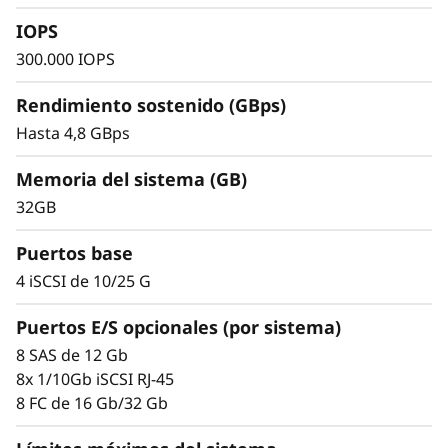
4
vídeo, copias de seguridad y recuperación y
IOPS
2
computación de alto rendimiento, por lo que
300.000 IOPS
constituye una solución ideal para la pequeña
0
y mediana empresa.
Rendimiento sostenido (GBps)
0
Hasta 4,8 GBps
H
Memoria del sistema (GB)
32GB
2
Puertos base
U
4 iSCSI de 10/25 G
2
Puertos E/S opcionales (por sistema)
4
8 SAS de 12 Gb
8x 1/10Gb iSCSI RJ-45
8 FC de 16 Gb/32 Gb
Simplicidad y escalabilidad demostradas