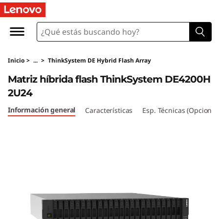
M
a
t
Inicio
>
...
>
ThinkSystem DE Hybrid Flash Array
r
Matriz híbrida flash ThinkSystem DE4200H
i
2U24
z
Información general
Características
Esp. Técnicas (Opcional
h
í
b
r