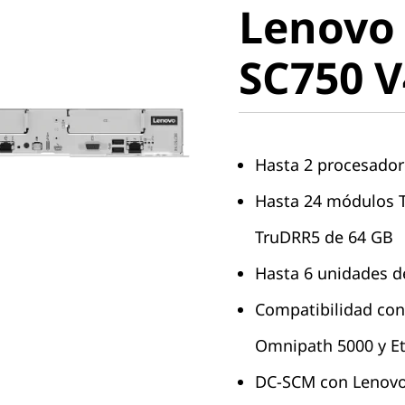
Lenovo
ThinkSy
SC750 
V4 Nept
Hasta 2 procesador
Hasta 24 módulos
TruDRR5 de 64 GB
Hasta 6 unidades 
Compatibilidad con
Omnipath 5000 y E
DC-SCM con Lenovo