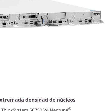
extremada densidad de núcleos
®
el ThinkSystem SC750 V4 Neptune
,