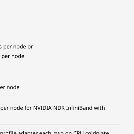
s per node or
 per node
er node
s per node for NVIDIA NDR InfiniBand with
-profile adapter each, two on CPU coldplate