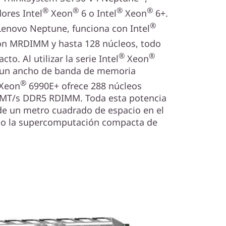
®
®
®
®
ores Intel
Xeon
6 o Intel
Xeon
6+.
®
Lenovo Neptune, funciona con Intel
on MRDIMM y hasta 128 núcleos, todo
®
®
o. Al utilizar la serie Intel
Xeon
 un ancho de banda de memoria
®
Xeon
6990E+ ofrece 288 núcleos
0MT/s DDR5 RDIMM. Toda esta potencia
de un metro cuadrado de espacio en el
ndo la supercomputación compacta de