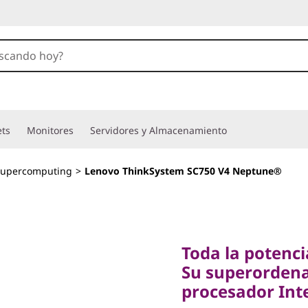
ets
Monitores
Servidores y Almacenamiento
Supercomputing
>
Lenovo ThinkSystem SC750 V4 Neptune®
Toda la potencia d
Su superordenad
Toda la potenci
procesador Intel
Su superorden
Lenovo
procesador Int