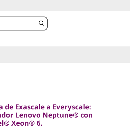
e Exascale a Everyscale:
or Lenovo Neptune® con
a de Exascale a Everyscale:
® Xeon® 6.
ador Lenovo Neptune® con
el® Xeon® 6.