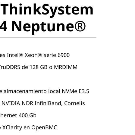
 ThinkSystem
stem SC750
V4 Neptune®
une®
es Intel® Xeon® serie 6900
 TruDDR5 de 128 GB o MRDIMM
de almacenamiento local NVMe E3.S
 NVIDIA NDR InfiniBand, Cornelis
thernet 400 Gb
 XClarity en OpenBMC