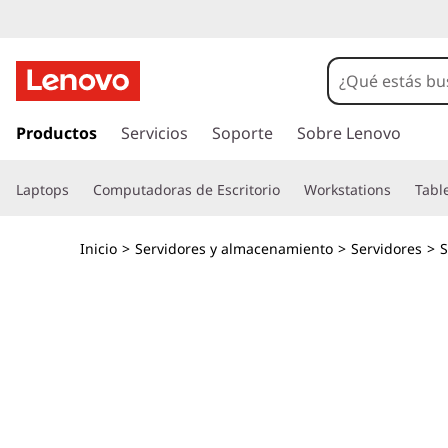
L
e
n
I
r
Productos
Servicios
Soporte
Sobre Lenovo
o
a
l
v
Laptops
Computadoras de Escritorio
Workstations
Tabl
c
o
o
n
Inicio
>
Servidores y almacenamiento
>
Servidores
>
t
T
e
n
h
i
d
i
o
p
n
r
i