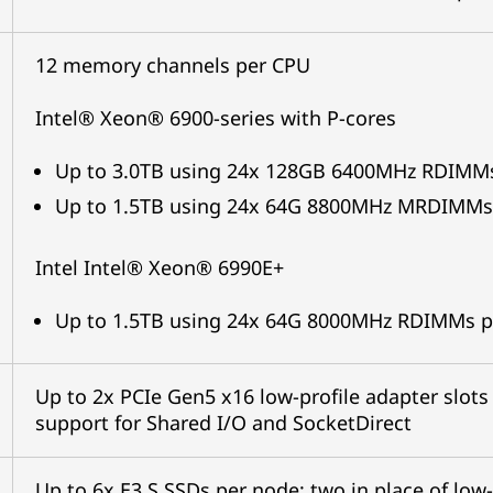
12 memory channels per CPU
Intel® Xeon® 6900-series with P-cores
Up to 3.0TB using 24x 128GB 6400MHz RDIMM
Up to 1.5TB using 24x 64G 8800MHz MRDIMMs
Intel Intel® Xeon® 6990E+
Up to 1.5TB using 24x 64G 8000MHz RDIMMs p
Up to 2x PCIe Gen5 x16 low-profile adapter slot
support for Shared I/O and SocketDirect
Up to 6x E3.S SSDs per node; two in place of low