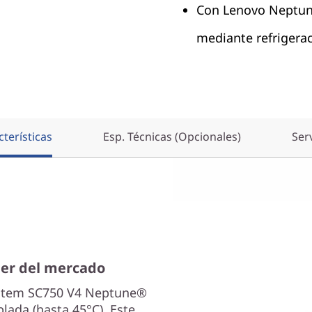
Con Lenovo Neptune
mediante refrigerac
terísticas
Esp. Técnicas (Opcionales)
Ser
der del mercado
ystem SC750 V4 Neptune®
lada (hasta 45°C). Este