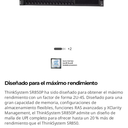
m
S
R
8
ThinkSystem SR850P Mission-Critical
5
Server
+2
0
P
Diseñado para el máximo rendimiento
ThinkSystem SR850P ha sido diseñado para obtener el máximo
rendimiento con un factor de forma 2U-4S. Diseñado para una
gran capacidad de memoria, configuraciones de
almacenamiento flexibles, funciones RAS avanzadas y XClarity
Management, el ThinkSystem SR850P admite un diseño de
malla de UPI completo para ofrecer hasta un 20 % más de
rendimiento que el ThinkSystem SR850.