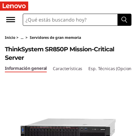
T
h
i
Inicio
>
...
>
Servidores de gran memoria
n
ThinkSystem SR850P Mission-Critical
k
Server
S
Información general
Características
Esp. Técnicas (Opcional
y
s
t
e