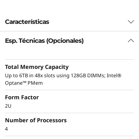
Características
Esp. Técnicas (Opcionales)
Total Memory Capacity
Up to 6TB in 48x slots using 128GB DIMMs; Intel®
Optane™ PMem
Form Factor
2U
Motivado por el rendimiento
ThinkSystem SR850P se ha diseñado de forma
Number of Processors
inteligente para ofrecer un rendimiento
4
óptimo gracias a su diseño de malla de UPI