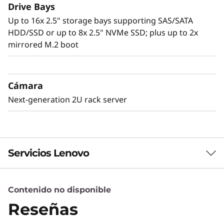
completo que ofrece hasta un 20 % más de
Drive Bays
rendimiento óptimo que el ThinkSystem SR850.
Up to 16x 2.5" storage bays supporting SAS/SATA
HDD/SSD or up to 8x 2.5" NVMe SSD; plus up to 2x
La gestión del sistema y la seguridad son
mirrored M.2 boot
claves para el éxito de cualquier empresa. La
integración con Clarity convierte la gestión en
una tarea simple y sencilla y reduce los
Cámara
tiempos de aprovisionamiento en hasta un 95
%. Proteja completamente su empresa con
Next-generation 2U rack server
ThinkShield, desde su desarrollo hasta su
desestimación.
Servicios Lenovo
Contenido no disponible
Servicios de Soluciones
Reseñas
Diseñe la mejor estrategia para su empresa.
Trabajaremos con usted para hallar la solución