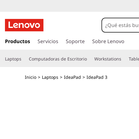
I
r
Productos
Servicios
Soporte
Sobre Lenovo
a
l
Laptops
Computadoras de Escritorio
Workstations
Tabl
c
o
n
Inicio
>
Laptops
>
IdeaPad
>
IdeaPad 3
t
e
n
i
d
o
p
r
i