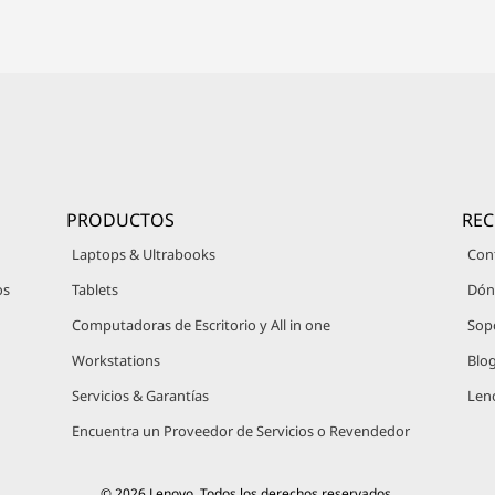
PRODUCTOS
RE
Laptops & Ultrabooks
Con
os
Tablets
Dón
Computadoras de Escritorio y All in one
Sop
Workstations
Blo
Servicios & Garantías
Len
Encuentra un Proveedor de Servicios o Revendedor
© 2026 Lenovo. Todos los derechos reservados.