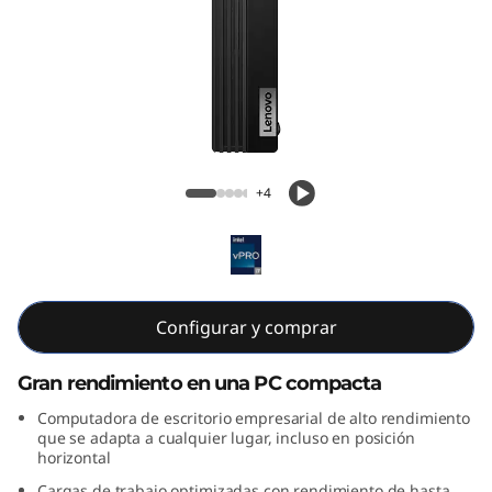
e
M
7
0
Lenovo ThinkCentre M70q de 5.ª
q
generación Tiny (Intel)
+4
G
e
n
Configurar y comprar
5
Gran rendimiento en una PC compacta
T
Computadora de escritorio empresarial de alto rendimiento
que se adapta a cualquier lugar, incluso en posición
horizontal
i
Cargas de trabajo optimizadas con rendimiento de hasta