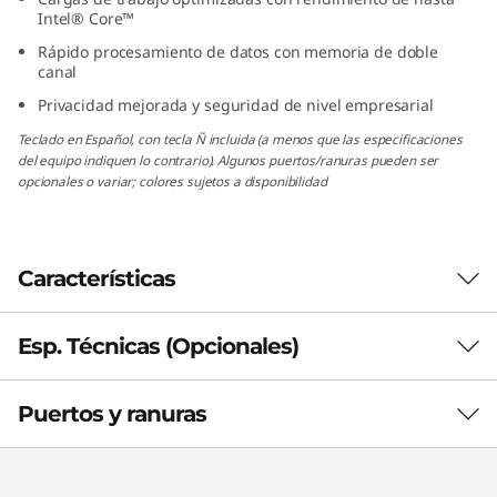
n
Intel® Core™
Rápido procesamiento de datos con memoria de doble
y
canal
Privacidad mejorada y seguridad de nivel empresarial
(
Teclado en Español, con tecla Ñ incluida (a menos que las especificaciones
I
del equipo indiquen lo contrario). Algunos puertos/ranuras pueden ser
opcionales o variar; colores sujetos a disponibilidad
n
t
Características
e
Esp. Técnicas (Opcionales)
Aumenta tu productividad
l
Aunque pequeña en tamaño, la PC
)
Puertos y ranuras
ThinkCentre M70q de 5.ª generación ofrece un
Rendimiento
potente rendimiento con tecnología Intel
vPro® Enterprise opcional. Los procesadores
Gráficos
Intel® Core™, combinados con la memoria de