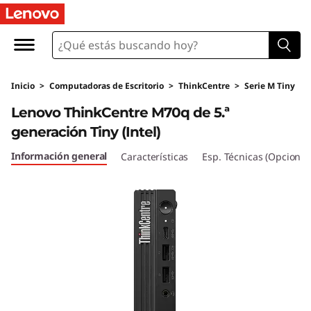
T
h
i
Inicio
>
Computadoras de Escritorio
>
ThinkCentre
>
Serie M Tiny
n
Lenovo ThinkCentre M70q de 5.ª
k
generación Tiny (Intel)
C
Información general
Características
Esp. Técnicas (Opcional
e
n
t
r