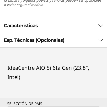
la cámara y algunos puertos y ranuras pueden ser opcionales
(
o variar según el modelo
2
3
Características
.
Esp. Técnicas (Opcionales)
Rendimiento sobresaliente, comodidad
8
integrada
®
"
Con procesadores hasta Intel
Core™ i7 de
Procesador (opcionales)
11va generación y hasta 16 GB de memoria, la
,
IdeaCentre AIO 5i 6ta Gen (23.8",
PC all in one IdeaCentre AIO 5i no se achica
®
Intel
Core™ i5-10400T
ante cargas de trabajo intensivas ni
®
Intel
Core™ i5-11400T
Intel)
I
aplicaciones con uso intensivo de gráficos.
®
Intel
Core™ i7-10700T
Esta PC está equipada con puertos para todos
n
®
Intel
Core™ i7-11700T
los accesorios de tu PC y, con la carga
inalámbrica Qi opcional (no incluida en todos
t
Sistema operativo (opcionales)
los modelos), puedes recargar tu teléfono con
SELECCIÓN DE PAÍS
Windows 11 Pro 64