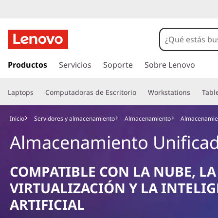
I
r
Productos
Servicios
Soporte
Sobre Lenovo
a
l
Laptops
Computadoras de Escritorio
Workstations
Tabl
c
o
n
Inicio
Servidores y almacenamiento
Almacenamiento
Almacenamien
t
Almacenamiento Unifica
e
n
i
COMPATIBLE CON LA NUBE, LA
d
o
VIRTUALIZACIÓN Y LA INTELI
p
ARTIFICIAL
r
i