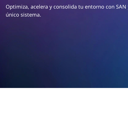
n
Optimiza, acelera y consolida tu entorno con SAN
c
único sistema.
i
p
a
l