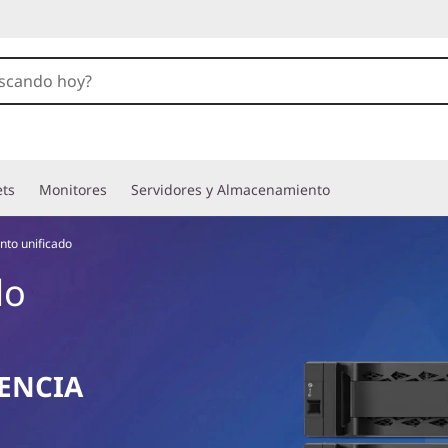
ets
Monitores
Servidores y Almacenamiento
to unificado
do
GENCIA