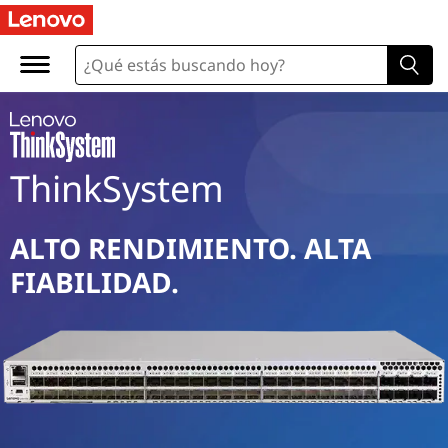
S
A
N
F
ThinkSystem
i
b
ALTO RENDIMIENTO. ALTA
r
FIABILIDAD.
e
C
h