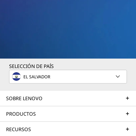
a
n
n
e
l
S
SELECCIÓN DE PAÍS
w
EL SALVADOR
i
SOBRE LENOVO
t
PRODUCTOS
c
h
RECURSOS