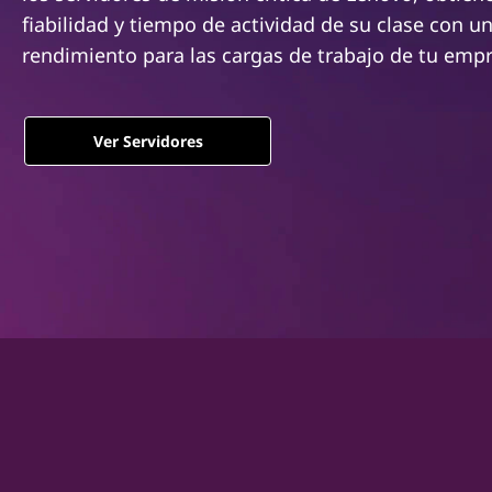
i
n
fiabilidad y tiempo de actividad de su clase con un
o
c
rendimiento para las cargas de trabajo de tu emp
i
n
p
a
-
l
Ver Servidores
c
r
i
t
i
c
a