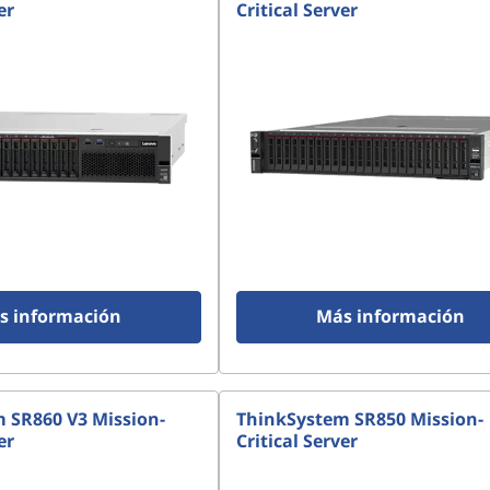
er
Critical Server
s información
Más información
 SR860 V3 Mission-
ThinkSystem SR850 Mission-
er
Critical Server