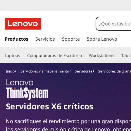
D
e
p
I
r
Productos
Servicios
Soporte
Sobre Lenovo
l
a
l
o
Laptops
Computadoras de Escritorio
Workstations
Tabl
c
o
y
n
Inicio
Servidores y almacenamiento
Servidores
Servidores de gran
t
m
e
n
i
i
d
s
Servidores X6 críticos
o
p
s
No sacrifiques el rendimiento por una gran dispon
r
i
los servidores de misión crítica de Lenovo, obtien