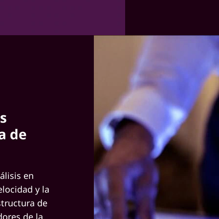
s
a de
lisis en
locidad y la
structura de
dores de la