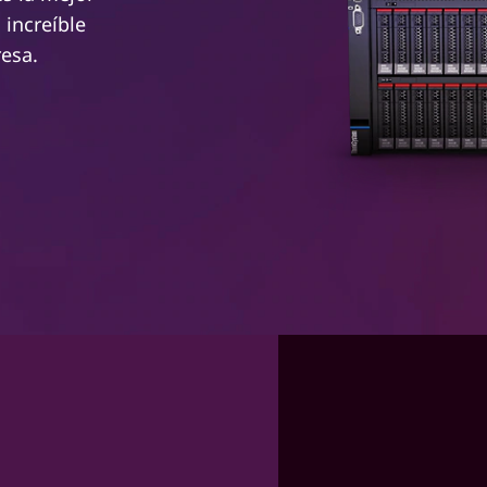
 increíble
resa.