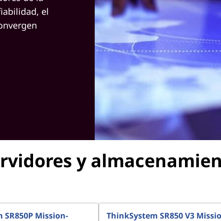
iabilidad, el
convergen
rvidores y almacenamie
 SR850P Mission-
ThinkSystem SR850 V3 Missio