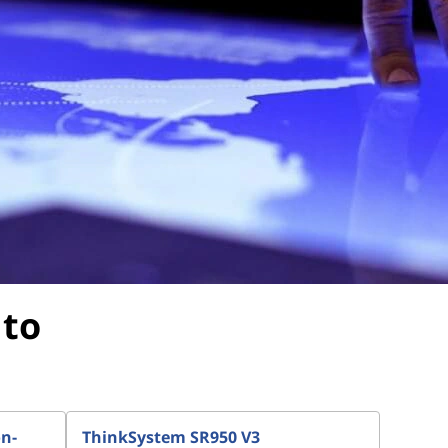
nto
n-
ThinkSystem SR950 V3