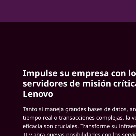
o
n
s
Impulse su empresa con lo
servidores de misión crític
Lenovo
Tanto si maneja grandes bases de datos, aná
tiempo real o transacciones complejas, la ve
eficacia son cruciales. Transforme su infrae
TI y abra nuevas posibilidades con los servi