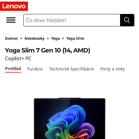
L
e
n
Domov
>
Notebooky
>
Yoga
>
Yoga Slim
o
Yoga Slim 7 Gen 10 (14, AMD)
v
Copilot+ PC
Prehľad
Funkcie
Technické špecifikácie
Porty a sloty
o
Y
o
g
a