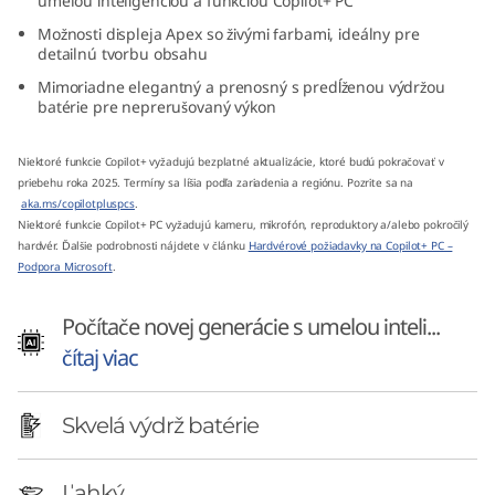
umelou inteligenciou a funkciou Copilot+ PC
1
Možnosti displeja Apex so živými farbami, ideálny pre
detailnú tvorbu obsahu
4
Mimoriadne elegantný a prenosný s predĺženou výdržou
batérie pre neprerušovaný výkon
″
A
Niektoré funkcie Copilot+ vyžadujú bezplatné aktualizácie, ktoré budú pokračovať v
priebehu roka 2025. Termíny sa líšia podľa zariadenia a regiónu. Pozrite sa na
aka.ms/copilotpluspcs
.
M
Niektoré funkcie Copilot+ PC vyžadujú kameru, mikrofón, reproduktory a/alebo pokročilý
hardvér. Ďalšie podrobnosti nájdete v článku
Hardvérové požiadavky na Copilot+ PC –
D
Podpora Microsoft
.
)
Počítače novej generácie s umelou inteli...
čítaj viac
Skvelá výdrž batérie
Ľahký