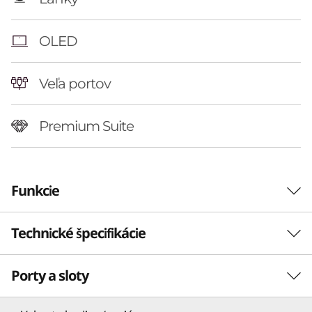
OLED
Veľa portov
Premium Suite
Funkcie
Technické špecifikácie
Porty a sloty
Výkon
Procesor