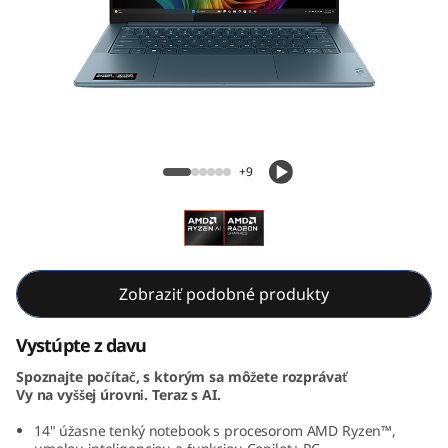
S
l
i
m
Yoga Slim 7 Gen 10 (14, AMD)
7
+9
G
e
n
Zobraziť podobné produkty
1
Vystúpte z davu
Spoznajte počítač, s ktorým sa môžete rozprávať
0
Vy na vyššej úrovni. Teraz s AI.
(
14" úžasne tenký notebook s procesorom AMD Ryzen™,