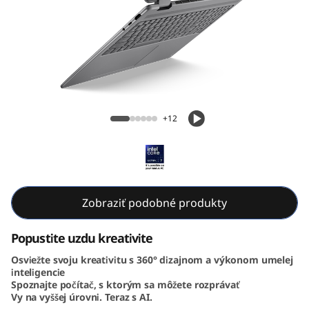
-
1
G
e
Lenovo Yoga 7i 2-in-1 Gen 10 16 inch Intel
n
+12
1
0
(
Zobraziť podobné produkty
1
Popustite uzdu kreativite
Osviežte svoju kreativitu s 360° dizajnom a výkonom umelej
6
inteligencie
Spoznajte počítač, s ktorým sa môžete rozprávať
”
Vy na vyššej úrovni. Teraz s AI.