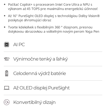
I
Počítač Copilot+ s procesorom Intel Core Ultra a NPU s
výkonom až 45 TOPS pre maximálnu energetickú účinnosť
n
Až 16" PureSight OLED displej s technológiou Dolby Vision®
poskytuje ohromujúci obraz
t
Tvorte kdekoľvek s flexibilným 360 ° dizajnom, presnou
dotykovou obrazovkou a voliteľným novým perom Yoga Pen
e
AI PC
l
)
Výnimočne tenký a ľahký
Celodenná výdrž batérie
Až OLED displej PureSight
Konvertibilný dizajn