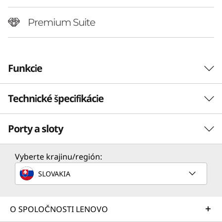
Premium Suite
Funkcie
Technické špecifikácie
Porty a sloty
Výkon
Procesor
Vyberte krajinu/región:
Až Intel® Core™ Ultra 7 258V
SLOVAKIA
Operačný systém
Preklápajte, vytvárajte a
Múdrej
Až Windows 11 Pro
spolupracujte po svojom
O SPOLOČNOSTI LENOVO