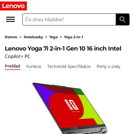
Y
o
g
Domov
>
Notebooky
>
Yoga
>
Yoga 2-in-1
a
Lenovo Yoga 7i 2-in-1 Gen 10 16 inch Intel
7
Copilot+ PC
Prehľad
Funkcie
Technické špecifikácie
Porty a sloty
i
2
-
i
n