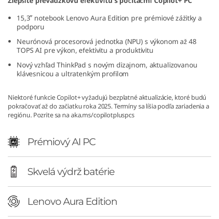
Zlepšite prevádzkovú efektivitu s počítačmi Copilot+ PC
d
15,3ʺ notebook Lenovo Aura Edition pre prémiové zážitky a
podporu
i
Neurónová procesorová jednotka (NPU) s výkonom až 48
t
TOPS AI pre výkon, efektivitu a produktivitu
Nový vzhľad ThinkPad s novým dizajnom, aktualizovanou
i
klávesnicou a ultratenkým profilom
o
Niektoré funkcie Copilot+ vyžadujú bezplatné aktualizácie, ktoré budú
pokračovať až do začiatku roka 2025. Termíny sa líšia podľa zariadenia a
n
regiónu. Pozrite sa na
aka.ms/copilotpluspcs
(
Prémiový AI PC
1
Skvelá výdrž batérie
5
ʺ
Lenovo Aura Edition