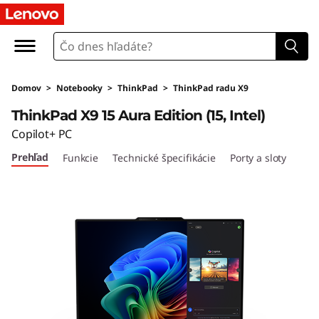
L
e
n
Domov
>
Notebooky
>
ThinkPad
>
ThinkPad radu X9
o
ThinkPad X9 15 Aura Edition (15, Intel)
v
Copilot+ PC
Prehľad
Funkcie
Technické špecifikácie
Porty a sloty
o
T
h
i
n