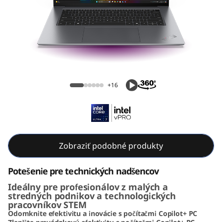
k
P
a
d
ThinkPad X9 15 Aura Edition (15, Intel)
X
+16
9
A
u
Zobraziť podobné produkty
r
Potešenie pre technických nadšencov
Ideálny pre profesionálov z malých a
a
stredných podnikov a technologických
pracovníkov STEM
E
Odomknite efektivitu a inovácie s počítačmi Copilot+ PC