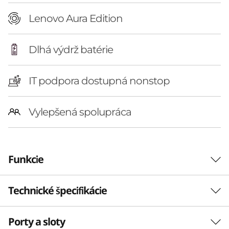
Lenovo Aura Edition
Dlhá výdrž batérie
IT podpora dostupná nonstop
Vylepšená spolupráca
Funkcie
Technické špecifikácie
ŽIADNE ŠETRENIE NA PORTOCH
Váhu dávame funkciám
Porty a sloty
Výkon