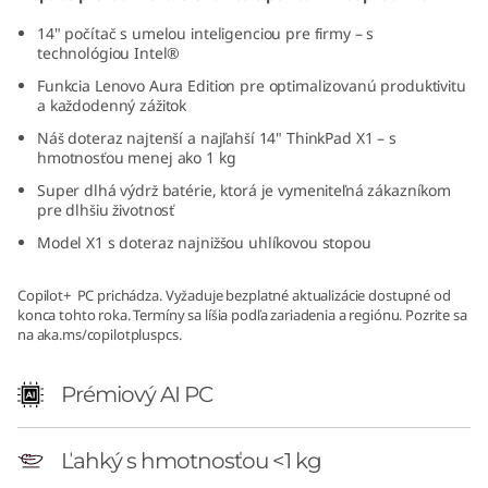
14" počítač s umelou inteligenciou pre firmy – s
technológiou Intel®
Funkcia Lenovo Aura Edition pre optimalizovanú produktivitu
a každodenný zážitok
Náš doteraz najtenší a najľahší 14" ThinkPad X1 – s
hmotnosťou menej ako 1 kg
Super dlhá výdrž batérie, ktorá je vymeniteľná zákazníkom
pre dlhšiu životnosť
Model X1 s doteraz najnižšou uhlíkovou stopou
Copilot+ PC prichádza. Vyžaduje bezplatné aktualizácie dostupné od
konca tohto roka. Termíny sa líšia podľa zariadenia a regiónu. Pozrite sa
na aka.ms/copilotpluspcs.
Prémiový AI PC
Ľahký s hmotnosťou <1 kg