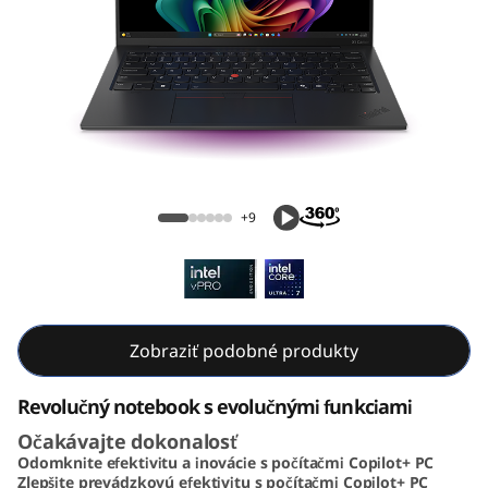
ThinkPad X1 Carbon Gen 13 Aura Edition
(14, Intel)
+9
Zobraziť podobné produkty
Revolučný notebook s evolučnými funkciami
Očakávajte dokonalosť
Odomknite efektivitu a inovácie s počítačmi Copilot+ PC
Zlepšite prevádzkovú efektivitu s počítačmi Copilot+ PC