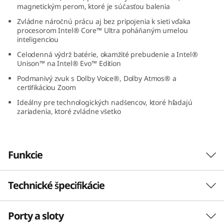
magnetickým perom, ktoré je súčasťou balenia
1
Zvládne náročnú prácu aj bez pripojenia k sieti vďaka
G
procesorom Intel® Core™ Ultra poháňaným umelou
inteligenciou
e
Celodenná výdrž batérie, okamžité prebudenie a Intel®
Unison™ na Intel® Evo™ Edition
n
Podmanivý zvuk s Dolby Voice®, Dolby Atmos® a
certifikáciou Zoom
9
Ideálny pre technologických nadšencov, ktoré hľadajú
zariadenia, ktoré zvládne všetko
(
1
Funkcie
4
″
Technické špecifikácie
I
Porty a sloty
VÝKON