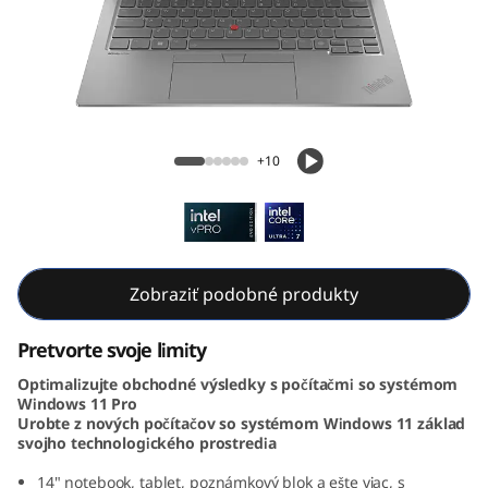
k
P
a
d
ThinkPad X1 2-in-1 Gen 9 (14, Intel)
+10
X
1
2
Zobraziť podobné produkty
-
Pretvorte svoje limity
i
Optimalizujte obchodné výsledky s počítačmi so systémom
Windows 11 Pro
n
Urobte z nových počítačov so systémom Windows 11 základ
svojho technologického prostredia
-
14" notebook, tablet, poznámkový blok a ešte viac, s