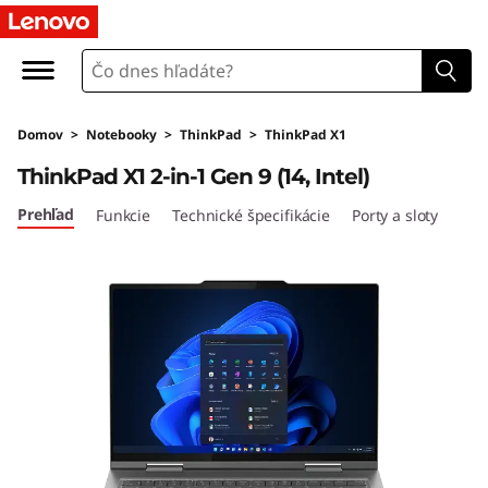
L
e
n
Domov
>
Notebooky
>
ThinkPad
>
ThinkPad X1
o
ThinkPad X1 2-in-1 Gen 9 (14, Intel)
v
Prehľad
Funkcie
Technické špecifikácie
Porty a sloty
o
T
h
i
n