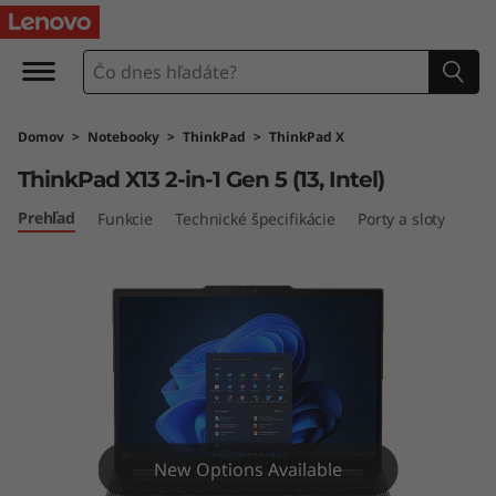
T
h
i
Domov
>
Notebooky
>
ThinkPad
>
ThinkPad X
n
ThinkPad X13 2-in-1 Gen 5 (13, Intel)
k
Prehľad
Funkcie
Technické špecifikácie
Porty a sloty
P
a
d
X
1
New Options Available