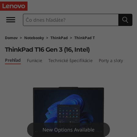
L
e
n
Domov
>
Notebooky
>
ThinkPad
>
ThinkPad T
o
ThinkPad T16 Gen 3 (16, Intel)
v
Prehľad
Funkcie
Technické špecifikácie
Porty a sloty
o
T
h
i
n
New Options Available