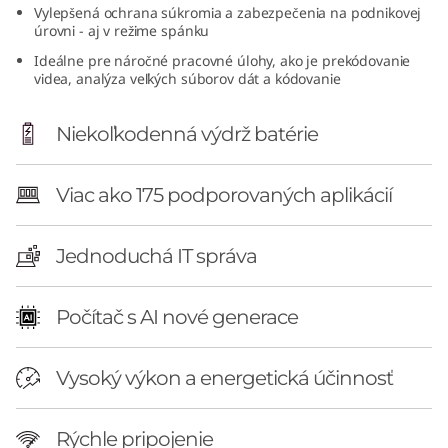
Vylepšená ochrana súkromia a zabezpečenia na podnikovej
6
úrovni - aj v režime spánku
(
Ideálne pre náročné pracovné úlohy, ako je prekódovanie
videa, analýza veľkých súborov dát a kódovanie
1
Niekoľkodenná výdrž batérie
4
″
Viac ako 175 podporovaných aplikácií
S
Jednoduchá IT správa
n
Počítač s AI nové generace
a
p
Vysoký výkon a energetická účinnosť
d
Rýchle pripojenie