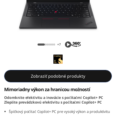
k
P
a
d
ThinkPad T14s Gen 6 (14, Snapdragon)
T
+7
1
4
s
Zobraziť podobné produkty
G
Mimoriadny výkon za hranicou možností
Odomknite efektivitu a inovácie s počítačmi Copilot+ PC
e
Zlepšite prevádzkovú efektivitu s počítačmi Copilot+ PC
n
Špičkový počítač Copilot+ PC pre vysoký výkon a produktivitu