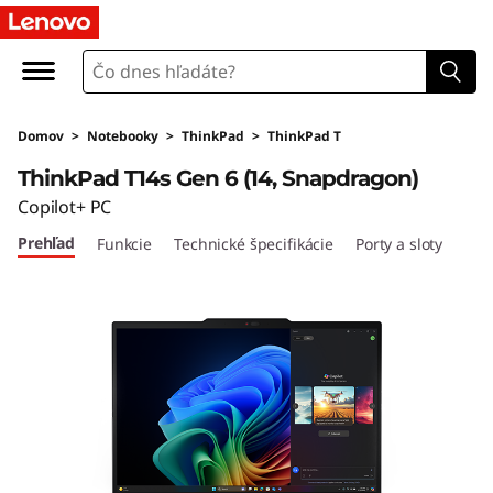
L
e
n
Domov
>
Notebooky
>
ThinkPad
>
ThinkPad T
o
ThinkPad T14s Gen 6 (14, Snapdragon)
v
Copilot+ PC
Prehľad
Funkcie
Technické špecifikácie
Porty a sloty
o
T
h
i
n