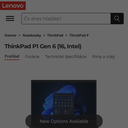
T
h
i
Domov
>
Notebooky
>
ThinkPad
>
ThinkPad P
n
ThinkPad P1 Gen 6 (16, Intel)
k
Prehľad
Funkcie
Technické špecifikácie
Porty a sloty
P
a
d
P
1
New Options Available