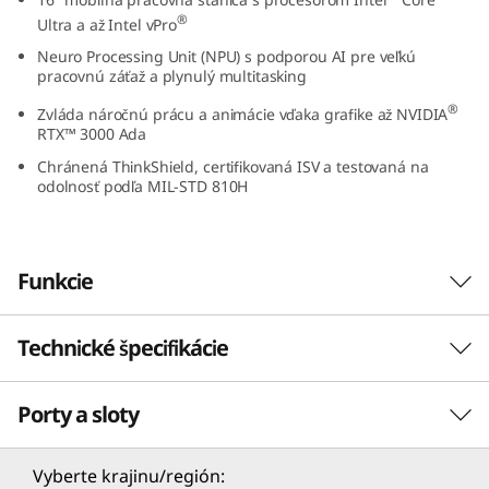
2
®
Ultra a až Intel vPro
Neuro Processing Unit (NPU) s podporou AI pre veľkú
(
pracovnú záťaž a plynulý multitasking
®
1
Zvláda náročnú prácu a animácie vďaka grafike až NVIDIA
RTX™ 3000 Ada
6
Chránená ThinkShield, certifikovaná ISV a testovaná na
odolnosť podľa MIL-STD 810H
″
I
Funkcie
n
Technické špecifikácie
t
Všestranná pracovná
stanica pre múdru
e
Porty a sloty
Výkon
prácu
l
Procesor
Vyberte krajinu/región: