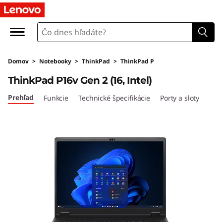
L
e
n
Domov
>
Notebooky
>
ThinkPad
>
ThinkPad P
o
ThinkPad P16v Gen 2 (16, Intel)
v
Prehľad
Funkcie
Technické špecifikácie
Porty a sloty
o
T
h
i
n