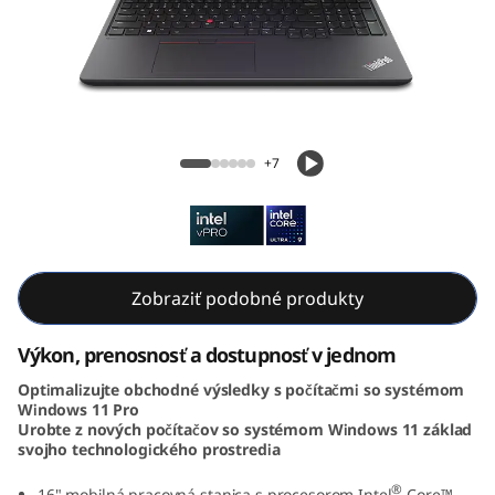
k
P
a
d
ThinkPad P16v Gen 2 (16, Intel)
+7
P
1
6
Zobraziť podobné produkty
v
Výkon, prenosnosť a dostupnosť v jednom
G
Optimalizujte obchodné výsledky s počítačmi so systémom
Windows 11 Pro
e
Urobte z nových počítačov so systémom Windows 11 základ
svojho technologického prostredia
n
®
16" mobilná pracovná stanica s procesorom Intel
Core™