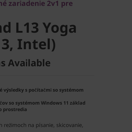
lné zariadenie 2v1 pre
d L13 Yoga
d L13 Yoga
, Intel)
3, Intel)
s Available
é výsledky s počítačmi so systémom
ačov so systémom Windows 11 základ
 prostredia
ch režimoch na písanie, skicovanie,