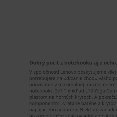
Dobrý pocit z notebooku aj z ochr
V spoločnosti Lenovo poskytujeme všetk
potrebujete na udržanie chodu vášho po
používame v maximálnej možnej miere r
notebooku 2v1 ThinkPad L13 Yoga Gen 
plastom na horných krytoch. A pokraču
komponentmi, vrátane batérie a krytov
napájacieho adaptéra. Niektoré zariad
nízkoteplotným spájkovaním a obaly sú