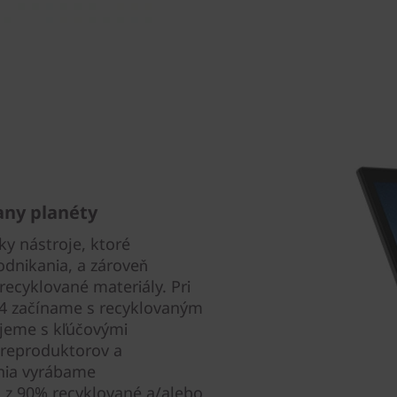
any planéty
y nástroje, ktoré
dnikania, a zároveň
ecyklované materiály. Pri
4 začíname s recyklovaným
jeme s kľúčovými
 reproduktorov a
enia vyrábame
 z 90% recyklované a/alebo