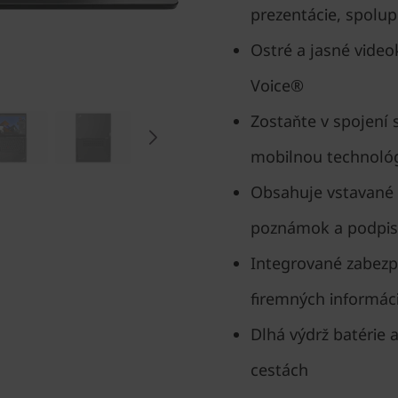
prezentácie, spolup
Ostré a jasné vide
Voice®
Zostaňte v spojení 
mobilnou technoló
Obsahuje vstavané p
poznámok a podpi
Integrované zabezpe
firemných informáci
Dlhá výdrž batérie 
cestách