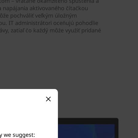
etkom – vrátane okamžitého spustenia a
a napájania aktivovaného čítačkou
môže pochváliť veľkým úložným
u. IT administrátori oceňujú pohodlie
vy, zatiaľ čo každý môže využiť pridané
ay we suggest: