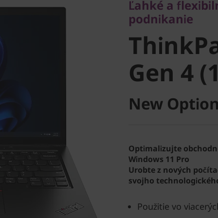
Ľahké a flexibi
ThinkPa
podnikanie
ThinkPa
Gen 4 (13
Gen 4 (1
New Option
Optimalizujte obchodn
Windows 11 Pro
Urobte z nových počít
svojho technologického
Použitie vo viacerý