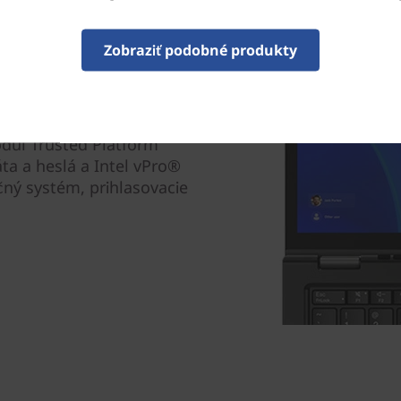
Zobraziť podobné produkty
čnostných riešení, je
ch notebookov. Biometria
d čítačky odtlačku prsta až
ý spolupracuje s
dul Trusted Platform
áta a heslá a Intel vPro®
ý systém, prihlasovacie