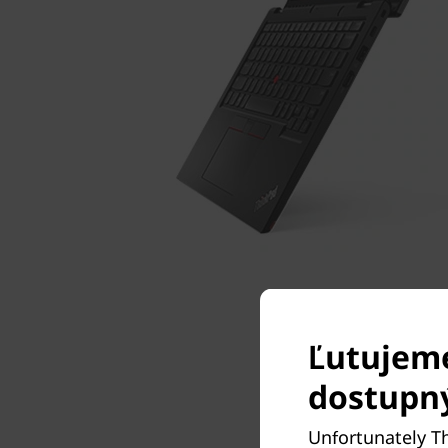
Ľutujeme
dostupn
Unfortunately Th