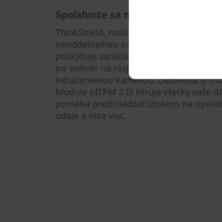
Spoľahnite sa na nás 24/7
ThinkShield, naša komplexná sada bezpe
neoddeliteľnou súčasťou všetkých naši
poskytuje zariadeniu skvelú ochranu – o
po softvér na rozpoznávanie tváre, ktor
infračervenou kamerou. Dedikovaný mo
Module (dTPM 2.0) šifruje všetky vaše d
pomáha predchádzať útokom na operačn
údaje a ešte viac.