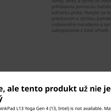
tenký, ľahký a rýchly vo vš
prihlásenia pomocou tlačidl
odtlačku prsta. Navyše sa 
priestorom a rýchlou pamäťo
vzdialeného nasadenia a sprá
zabezpečenie s Intel vPro®.
, ale tento produkt už nie je
ý
inkPad L13 Yoga Gen 4 (13, Intel) is not available. M