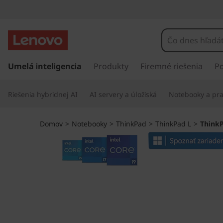
T
h
i
P
r
Umelá inteligencia
Produkty
Firemné riešenia
P
n
e
j
k
Riešenia hybridnej AI
AI servery a úložiská
Notebooky a pra
s
ť
P
n
Domov
>
Notebooky
>
ThinkPad
>
ThinkPad L
>
ThinkP
a
a
h
l
d
a
v
L
n
ý
1
o
b