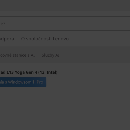
odpora
O spoločnosti Lenovo
covné stanice s AI
Služby AI
ad L13 Yoga Gen 4 (13, Intel)
Ľahké a flexibilné
podnikanie