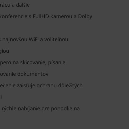
rácu a ďalšie
okonferencie s FullHD kamerou a Dolby
s najnovšou WiFi a voliteľnou
giou
ero na skicovanie, písanie
sovanie dokumentov
čenie zaisťuje ochranu dôležitých
í
a rýchle nabíjanie pre pohodlie na