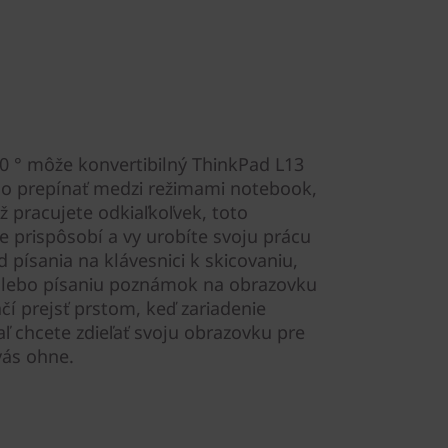
 ° môže konvertibilný ThinkPad L13
lo prepínať medzi režimami notebook,
ž pracujete odkiaľkoľvek, toto
 prispôsobí a vy urobíte svoju prácu
od písania na klávesnici k skicovaniu,
lebo písaniu poznámok na obrazovku
í prejsť prstom, keď zariadenie
aľ chcete zdieľať svoju obrazovku pre
vás ohne.