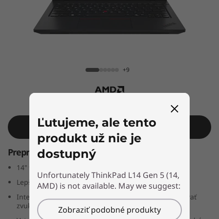
k
P
a
d
ThinkPad L14 Gen 5 (14, AMD)
+9
L
1
Ľutujeme, ale tento
4
Shop Similar Product
produkt už nie je
G
Prepracovaný pre moderné podnikanie
dostupný
e
14" firemný notebook pre vysokú produktivitu
Unfortunately ThinkPad L14 Gen 5 (14,
Lepšia prístupnosť klávesnice pre všetkých
AMD) is not available. May we suggest:
n
Integrovaný komunikačný panel umožňuje optimalizovať
zvuk a video
5
Zobraziť podobné produkty