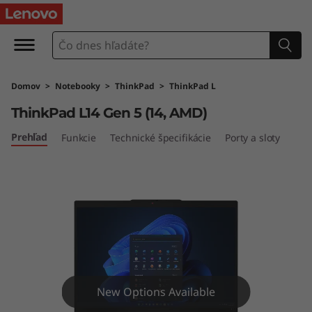
L
e
n
Domov
>
Notebooky
>
ThinkPad
>
ThinkPad L
o
ThinkPad L14 Gen 5 (14, AMD)
v
Prehľad
Funkcie
Technické špecifikácie
Porty a sloty
o
T
h
i
n
New Options Available