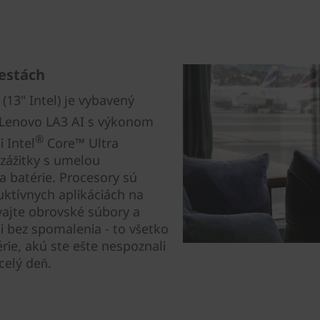
cestách
13" Intel) je vybavený
 Lenovo LA3 AI s výkonom
®
 Intel
Core™ Ultra
zážitky s umelou
a batérie. Procesory sú
uktívnych aplikáciách na
vajte obrovské súbory a
i bez spomalenia - to všetko
érie, akú ste ešte nespoznali
celý deň.