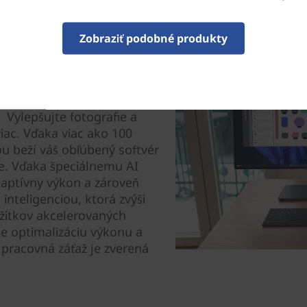
Zobraziť podobné produkty
enciou
 Vylepšujte fotografie a
viac. Vďaka viac ako 100
u beží váš obľúbený softvér
e. Vďaka špeciálnemu AI
aptívny výkon a zároveň
nteligenciou, ktorá zvýši
ážitkov akcelerovaných
e optimalizáciu výkonu a
pracovná záťaž je zverená