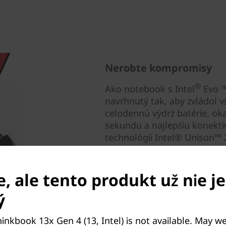
Nerobte kompromisy
®
Ako notebook s Intel
Evo ™
navrhnutý tak, aby zvládol vš
celodennú výdrž batérie, o
sekundu a najlepšiu konektiv
technológii Intel® Unison™ 
notebook s akýmkoľvek sma
Android, aby ste boli v obra
Volajte alebo píšte správy b
, ale tento produkt už nie je
telefóne - a ľahko prenášajte
ý
inkbook 13x Gen 4 (13, Intel) is not available. May w