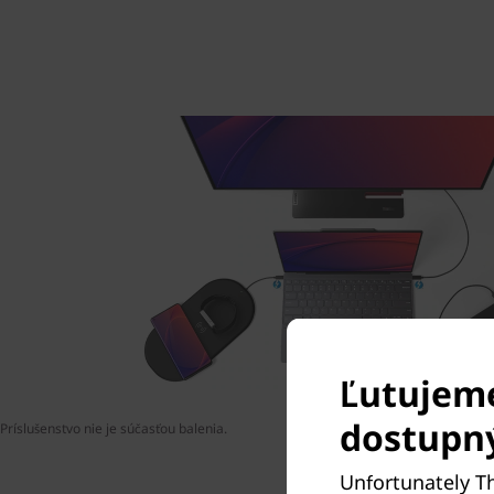
Ľutujeme
dostupn
Príslušenstvo nie je súčasťou balenia.
Unfortunately Th