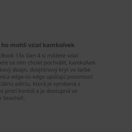
 ho mohli vziať kamkoľvek
kBook 13x Gen 4 si môžete vziať
te sa ním chcieť pochváliť, kamkoľvek
kový dizajn, dvojtónový kryt vo farbe
snica edge-to-edge upútajú pozornosť.
iálnu edíciu, ktorá je vyrobená z
 proti korózii a je dostupná vo
 Seashell.