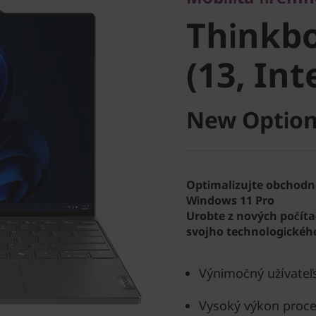
Thinkbo
Thinkbo
4 (13, Int
(13, Int
New Option
Optimalizujte obchodn
Windows 11 Pro
Urobte z nových počít
svojho technologického
Výnimočný užívateľs
Vysoký výkon proce