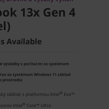
ok 13x Gen
ok 13x Gen 4
el)
el)
s Available
é výsledky s počítačmi so systémom
ačov so systémom Windows 11 základ
 prostredia
®
ký zážitok s platformou Intel
Evo™
®
sorov Intel
Core™ Ultra