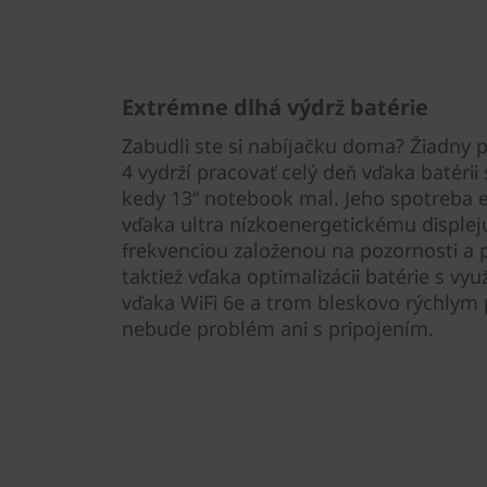
Extrémne dlhá výdrž batérie
Zabudli ste si nabíjačku doma? Žiadny
4 vydrží pracovať celý deň vďaka batérii
kedy 13“ notebook mal. Jeho spotreba e
vďaka ultra nízkoenergetickému disple
frekvenciou založenou na pozornosti a p
taktiež vďaka optimalizácii batérie s vyu
vďaka WiFi 6e a trom bleskovo rýchly
nebude problém ani s pripojením.