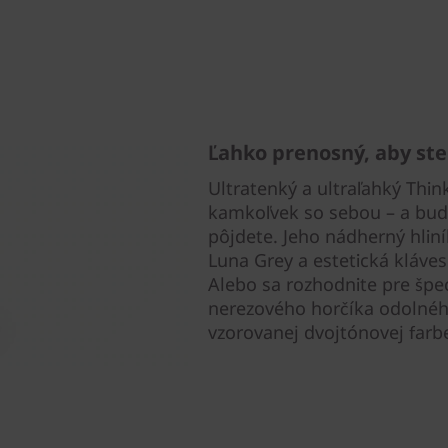
Ľahko prenosný, aby ste
Ultratenký a ultraľahký Thin
kamkoľvek so sebou – a bude
pôjdete. Jeho nádherný hliní
Luna Grey a estetická kláve
Alebo sa rozhodnite pre špec
nerezového horčíka odolného
vzorovanej dvojtónovej farbe