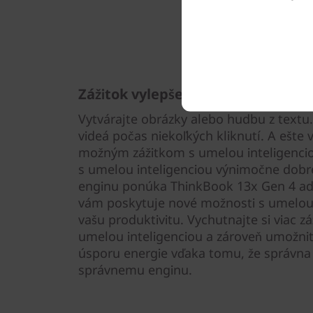
Zážitok vylepšený umelou intelig
Vytvárajte obrázky alebo hudbu z textu.
videá počas niekoľkých kliknutí. A ešte 
možným zážitkom s umelou inteligencio
s umelou inteligenciou výnimočne dobr
enginu ponúka ThinkBook 13x Gen 4 ad
vám poskytuje nové možnosti s umelou i
vašu produktivitu. Vychutnajte si viac z
umelou inteligenciou a zároveň umožnit
úsporu energie vďaka tomu, že správna 
správnemu enginu.