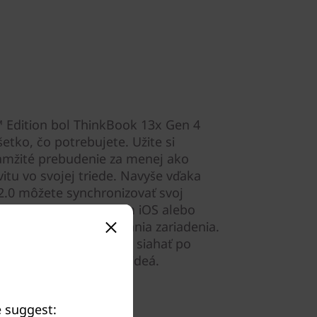
 Edition bol ThinkBook 13x Gen 4
etko, čo potrebujete. Užite si
kamžité prebudenie za menej ako
itu vo svojej triede. Navyše vďaka
2.0 môžete synchronizovať svoj
rtfónom so systémom iOS alebo
ze bez nutnosti prepínania zariadenia.
ez toho, aby ste museli siahať po
 súbory, fotografie a videá.
e suggest: