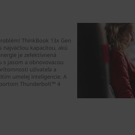
 problém! ThinkBook 13x Gen
 s najväčšou kapacitou, akú
nergie je zefektívnená
ju s jasom a obnovovacou
rítomnosti užívateľa a
žitím umelej inteligencie. A
m portom Thunderbolt™ 4