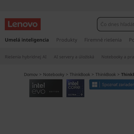
L
e
n
P
r
Umelá inteligencia
Produkty
Firemné riešenia
P
o
e
j
v
Riešenia hybridnej AI
AI servery a úložiská
Notebooky a pra
s
ť
o
n
Domov
>
Notebooky
>
ThinkBook
>
ThinkBook
>
Thinkb
a
T
h
l
h
a
v
i
n
ý
n
o
b