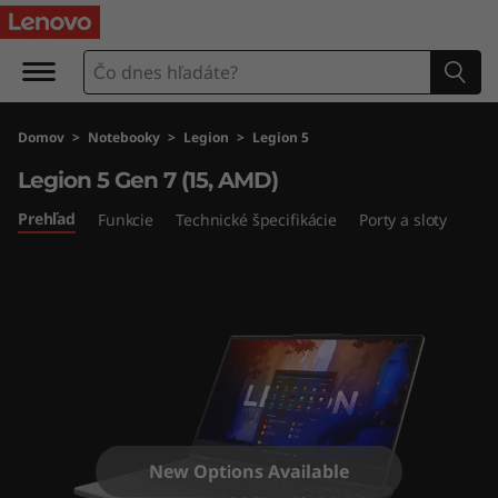
L
e
g
Domov
>
Notebooky
>
Legion
>
Legion 5
i
Legion 5 Gen 7 (15, AMD)
o
Prehľad
Funkcie
Technické špecifikácie
Porty a sloty
n
5
G
e
n
New Options Available