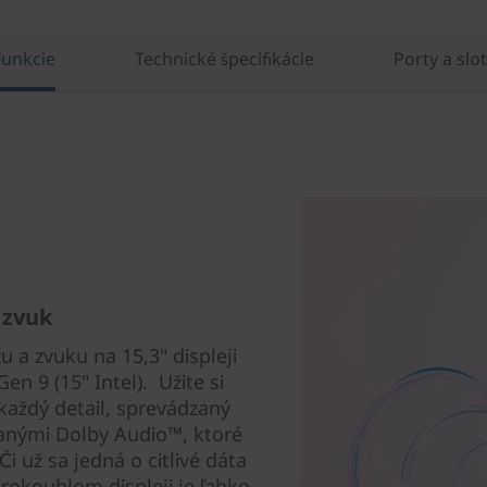
Funkcie
Technické špecifikácie
Porty a slo
 zvuk
 a zvuku na 15,3" displeji
n 9 (15" Intel). Užite si
každý detail, sprevádzaný
anými Dolby Audio™, ktoré
 už sa jedná o citlivé dáta
irokouhlom displeji je ľahko