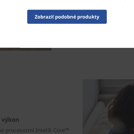
tašiek, takže budete vždy pr
nádherné, precízne spr
elegancie a zaisťuje, že z
Zobraziť podobné produkty
prémiovým farbám Cloud Gr
všetku pozornosť a ohromí
ý výkon
ný procesormi Intel® Core™