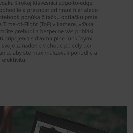
vďaka širokej klávesnici edge-to-edge,
pohodlie a presnosť pri hraní hier alebo
notebook ponúka čítačku odtlačku prsta
 Time-of-Flight (ToF) v kamere, vďaka
ite prebudí a bezpečne vás prihlási.
sti pripojenia s dvoma plne funkčnými
 svoje zariadenie v chode po celý deň
niu, aby ste maximalizovali pohodlie a
efektivitu.