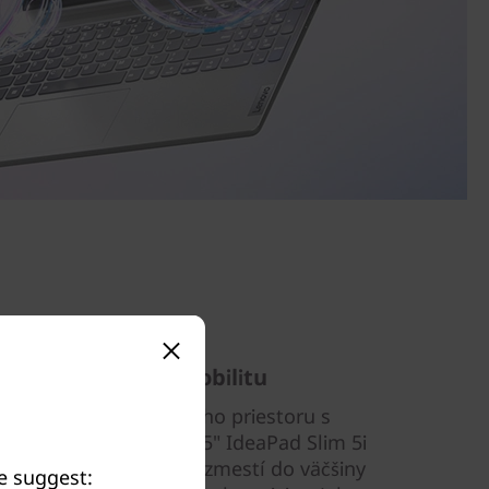
ešenie pre ľahkú mobilitu
enia svojho pracovného priestoru s
ahkým notebookom. 15" IdeaPad Slim 5i
nštrukciou a ľahko sa zmestí do väčšiny
we suggest: