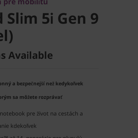
Slim 5i Gen
 pre mobilitu
 Slim 5i Gen 9
el)
el)
s Available
onný a bezpečnejší než kedykoľvek
torým sa môžete rozprávať
 notebook pre život na cestách a
nie kdekoľvek