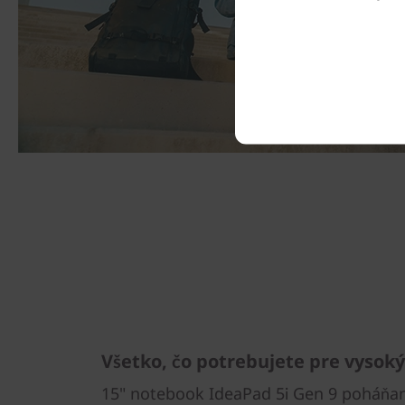
Všetko, čo potrebujete pre vysok
15" notebook IdeaPad 5i Gen 9 poháňa