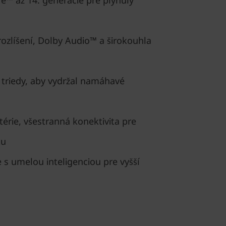
e™ až 14. generácie pre plynulý
ozlíšení, Dolby Audio™ a širokouhla
triedy, aby vydržal namáhavé
érie, všestranná konektivita pre
tu
 s umelou inteligenciou pre vyšší