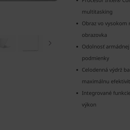
Procesor Intel® Cor
multitasking
Obraz vo vysokom r
obrazovka
Odolnosť armádnej 
podmienky
Celodenná výdrž bat
maximálnu efektivi
Integrované funkcie
výkon