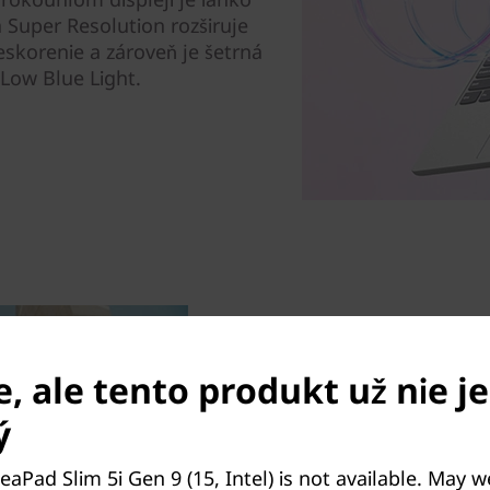
 Super Resolution rozširuje
eskorenie a zároveň je šetrná
Low Blue Light.
Inteligentné ri
, ale tento produkt už nie je
Osloboďte sa od obmedz
ý
mimoriadne elegantným a ľ
sa môže pochváliť tenkou ko
eaPad Slim 5i Gen 9 (15, Intel) is not available. May 