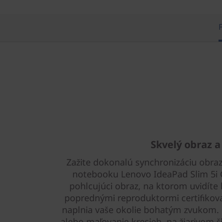
Skvelý obraz a
Zažite dokonalú synchronizáciu obrazu
notebooku Lenovo IdeaPad Slim 5i Ge
pohlcujúci obraz, na ktorom uvidíte 
poprednými reproduktormi certifikov
naplnia vaše okolie bohatým zvukom. Či
alebo maľovanie kresieb, na žiarivom š