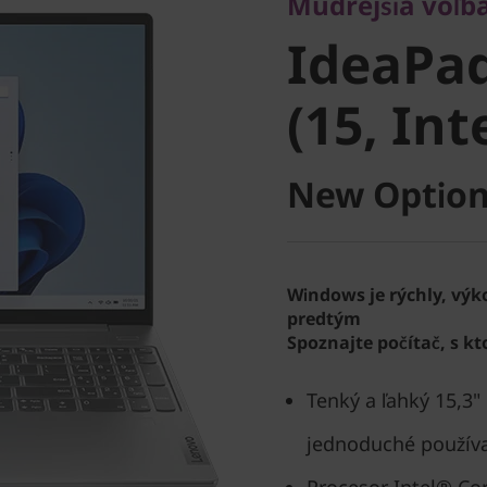
IdeaPad 
Múdrejšia voľba
IdeaPad
9 (15, Int
(15, Int
New Option
Windows je rýchly, výk
predtým
Spoznajte počítač, s k
Tenký a ľahký 15,3"
jednoduché používa