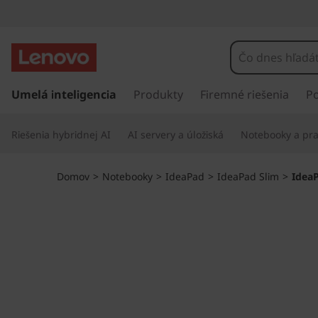
I
d
e
P
r
Umelá inteligencia
Produkty
Firemné riešenia
P
a
e
j
P
Riešenia hybridnej AI
AI servery a úložiská
Notebooky a pra
s
ť
a
n
Domov
>
Notebooky
>
IdeaPad
>
IdeaPad Slim
>
IdeaP
a
d
h
l
S
a
v
l
n
ý
i
o
b