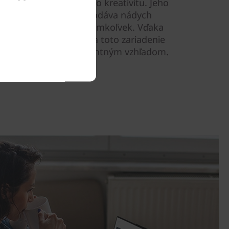
ipravení na prácu alebo kreativitu. Jeho
acované kovové šasi dodáva nádych
apôsobíte, nech idete kamkoľvek. Vďaka
ey alebo Violet upúta toto zariadenie
 svojim jemným, elegantným vzhľadom.