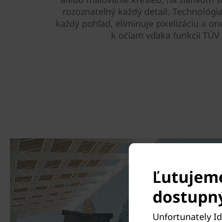
rozoznateľný každý detail. Technológia
každý pohľad, eliminuje pixelizáciu a on
k očiam vďaka funkcii TÜV 
Ľutujeme
dostupn
Unfortunately Id