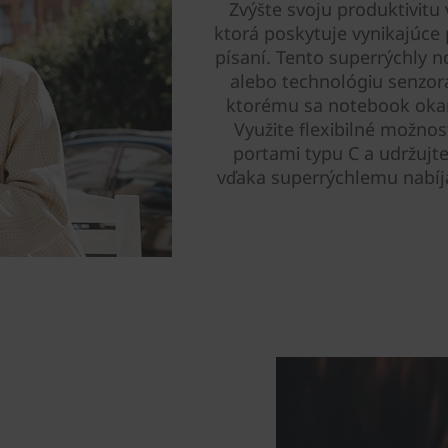
Zvýšte svoju produktivitu 
ktorá poskytuje vynikajúce 
písaní. Tento superrýchly 
alebo technológiu senzora
ktorému sa notebook okamž
Využite flexibilné možno
portami typu C a udržujte
vďaka superrýchlemu nabíja