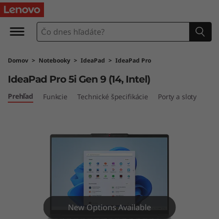
L
e
n
Domov
>
Notebooky
>
IdeaPad
>
IdeaPad Pro
o
IdeaPad Pro 5i Gen 9 (14, Intel)
v
Prehľad
Funkcie
Technické špecifikácie
Porty a sloty
o
I
d
e
a
New Options Available