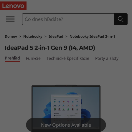
L
e
n
Domov
>
Notebooky
>
IdeaPad
>
Notebooky IdeaPad 2-in-1
o
IdeaPad 5 2-in-1 Gen 9 (14, AMD)
v
Prehľad
Funkcie
Technické špecifikácie
Porty a sloty
o
I
d
e
a
New Options Available