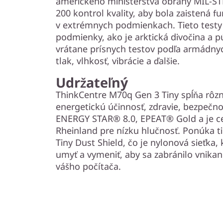
amerického ministerstva obrany MIL-ST
200 kontrol kvality, aby bola zaistená 
v extrémnych podmienkach. Tieto testy
podmienky, ako je arktická divočina a 
vrátane prísnych testov podľa armádnych
tlak, vlhkosť, vibrácie a ďalšie.
Udržateľný
ThinkCentre M70q Gen 3 Tiny spĺňa rôz
energetickú účinnosť, zdravie, bezpečno
ENERGY STAR® 8.0, EPEAT® Gold a je ce
Rheinland pre nízku hlučnosť. Ponúka t
Tiny Dust Shield, čo je nylonová sieťka,
umyť a vymeniť, aby sa zabránilo vnikan
vášho počítača.