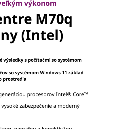
ntre M70q
 veľkým výkonom
entre M70q
y (Intel)
ny (Intel)
é výsledky s počítačmi so systémom
ačov so systémom Windows 11 základ
 prostredia
 generáciou procesorov Intel® Core™
 vysoké zabezpečenie a moderný
skom, pamäťou a konektivitou