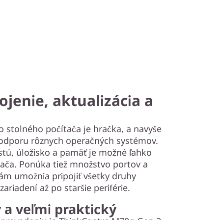
jenie, aktualizácia a
o stolného počítača je hračka, a navyše
odporu rôznych operačných systémov.
stú, úložisko a pamäť je možné ľahko
ovača. Ponúka tiež množstvo portov a
vám umožnia pripojiť všetky druhy
ariadení až po staršie periférie.
 a veľmi praktický