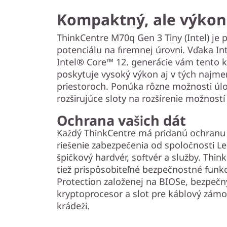
Kompaktný, ale výko
ThinkCentre M70q Gen 3 Tiny (Intel) je p
potenciálu na firemnej úrovni. Vďaka I
Intel® Core™ 12. generácie vám tento 
poskytuje vysoký výkon aj v tých najm
priestoroch. Ponúka rôzne možnosti úlo
rozširujúce sloty na rozšírenie možností
Ochrana vašich dát
Každý ThinkCentre má pridanú ochranu
riešenie zabezpečenia od spoločnosti L
špičkový hardvér, softvér a služby. Thi
tiež prispôsobiteľné bezpečnostné funk
Protection založenej na BIOSe, bezpečn
kryptoprocesor a slot pre káblový zámo
krádeži.