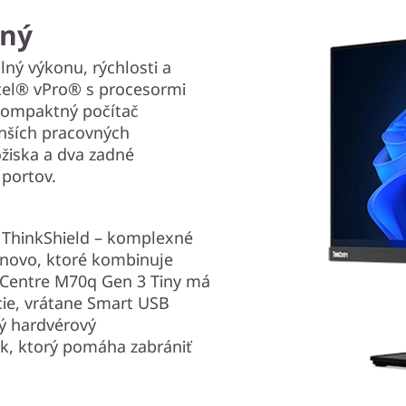
nný
lný výkonu, rýchlosti a
ntel® vPro® s procesormi
kompaktný počítač
enších pracovných
žiska a dva zadné
 portov.
 ThinkShield – komplexné
enovo, ktoré kombinuje
nkCentre M70q Gen 3 Tiny má
cie, vrátane Smart USB
ý hardvérový
k, ktorý pomáha zabrániť