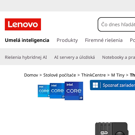
T
h
i
P
r
Umelá inteligencia
Produkty
Firemné riešenia
P
n
e
j
k
Riešenia hybridnej AI
AI servery a úložiská
Notebooky a pra
s
ť
C
n
Domov
>
Stolové počítače
>
ThinkCentre
>
M Tiny
>
Th
a
e
h
l
n
a
v
t
n
ý
r
o
b