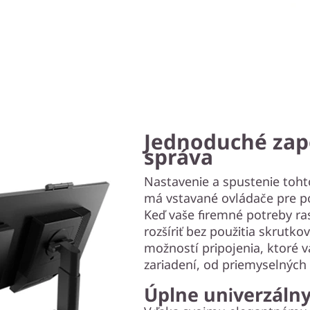
Jednoduché zapo
správa
Nastavenie a spustenie toht
má vstavané ovládače pre p
Keď vaše firemné potreby ra
rozšíriť bez použitia skrutk
možností pripojenia, ktoré 
zariadení, od priemyselných z
Úplne univerzálny