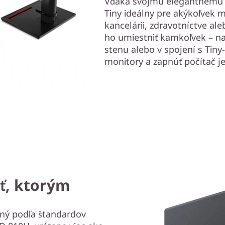
Vďaka svojmu elegantnému 
Tiny ideálny pre akýkoľvek m
kancelárii, zdravotníctve 
ho umiestniť kamkoľvek – na 
stenu alebo v spojení s Tiny-i
monitory a zapnúť počítač 
sť, ktorým
aný podľa štandardov