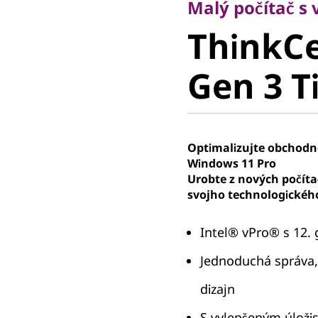
ThinkCe
Malý počítač s
ThinkC
Gen 3 Tin
Gen 3 Ti
Optimalizujte obchodn
Windows 11 Pro
Urobte z nových počít
svojho technologického
Intel® vPro® s 12.
Jednoduchá správa,
dizajn
S vylepšeným úloži