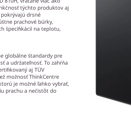
D 810H, vrátane viac ako
funkčnosť týchto produktov aj
 pokrývajú drsné
púštne prachové búrky,
 špecifikácií na teplotu,
ne globálne štandardy pre
sť a udržateľnosť. To zahŕňa
rtifikovaný aj TÜV
iež možnosť ThinkCentre
 ktorú je možné ľahko vybrať,
iu prachu a nečistôt do