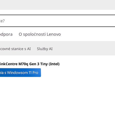
odpora
O spoločnosti Lenovo
covné stanice s AI
Služby AI
inkCentre M70q Gen 3 Tiny (Intel)
Malý počítač s v