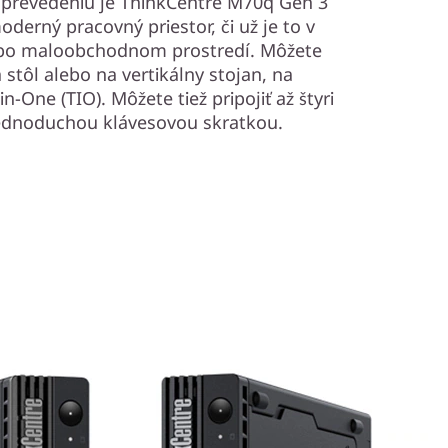
prevedeniu je ThinkCentre M70q Gen 3
oderný pracovný priestor, či už je to v
alebo maloobchodnom prostredí. Môžete
stôl alebo na vertikálny stojan, na
n-One (TIO). Môžete tiež pripojiť až štyri
jednoduchou klávesovou skratkou.