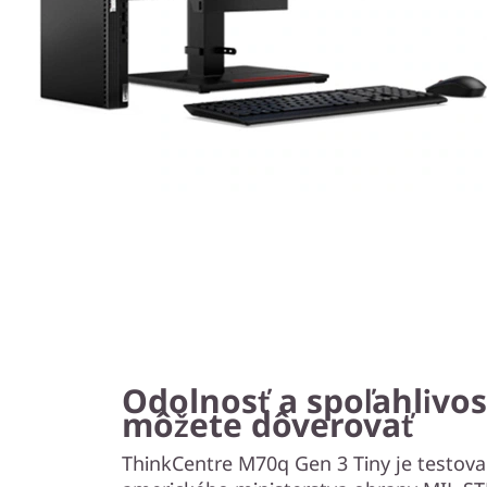
Odolnosť a spoľahlivo
môžete dôverovať
ThinkCentre M70q Gen 3 Tiny je testov