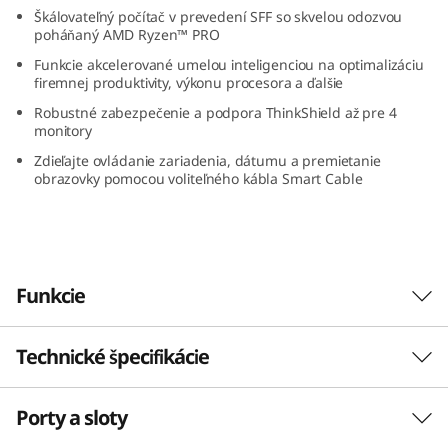
G
Škálovateľný počítač v prevedení SFF so skvelou odozvou
poháňaný AMD Ryzen™ PRO
e
Funkcie akcelerované umelou inteligenciou na optimalizáciu
firemnej produktivity, výkonu procesora a ďalšie
n
Robustné zabezpečenie a podpora ThinkShield až pre 4
monitory
5
Zdieľajte ovládanie zariadenia, dátumu a premietanie
obrazovky pomocou voliteľného kábla Smart Cable
(
A
M
Funkcie
D
Technické špecifikácie
Funkcie akcelerované umelou inteligenciou
)
podporujú podnikanie
S
Porty a sloty
Posuňte svoj výkon na úplne novú úroveň s
VÝKON
funkciami akcelerovanými umelou