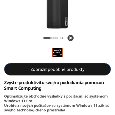
k
C
e
n
ThinkCentre M75s Gen 5 (AMD) SFF
+4
t
r
e
Zobraziť podobné produkty
M
Zvýšte produktivitu svojho podnikania pomocou
7
Smart Computing
Optimalizujte obchodné výsledky s počítačmi so systémom
5
Windows 11 Pro
Urobte z nových počítačov so systémom Windows 11 základ
s
svojho technologického prostredia