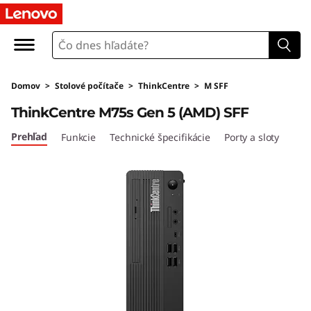
L
e
n
Domov
>
Stolové počítače
>
ThinkCentre
>
M SFF
o
ThinkCentre M75s Gen 5 (AMD) SFF
v
Prehľad
Funkcie
Technické špecifikácie
Porty a sloty
o
T
h
i
n