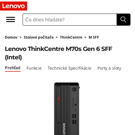
T
h
i
Domov
>
Stolové počítače
>
ThinkCentre
>
M SFF
n
Lenovo ThinkCentre M70s Gen 6 SFF
k
(Intel)
C
Prehľad
Funkcie
Technické špecifikácie
Porty a sloty
e
n
t
r