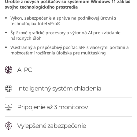
Urobte z nových počítačov so systémom Windows 11 základ
F
svojho technologického prostredia
Výkon, zabezpečenie a správa na podnikovej úrovni s
(
technológiou Intel vPro®
I
Špičkové grafické procesory a výkonná AI pre zvládanie
náročných úloh
n
Všestranný a prispôsobivý počítač SFF s viacerými portami a
možnosťami rozšírenia úložiska pre multitasking
t
AI PC
e
l
Inteligentný systém chladenia
)
Pripojenie až 3 monitorov
|
A
Vylepšené zabezpečenie