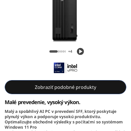
e
M
7
0
Lenovo ThinkCentre M70s Gen 6 SFF (Intel)
s
+4
G
e
n
Zobraziť podobné produkty
6
Malé prevedenie, vysoký výkon.
S
Malý a spoľahlivý AI PC v prevedení SFF, ktorý poskytuje
plynulý výkon a podporuje vysokú produktivitu.
Optimalizujte obchodné výsledky s počítačmi so systémom
F
Windows 11 Pro