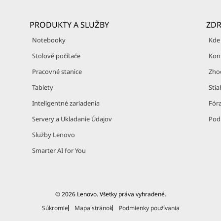
PRODUKTY A SLUŽBY
ZDR
Notebooky
Kde
Stolové počítače
Kon
Pracovné stanice
Zho
Tablety
Sti
Inteligentné zariadenia
Fór
Servery a Ukladanie Údajov
Pod
Služby Lenovo
Smarter AI for You
© 2026 Lenovo. Všetky práva vyhradené.
Súkromie
Mapa stránok
Podmienky používania