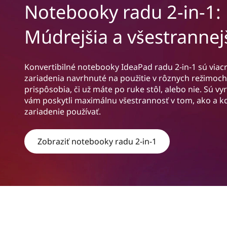
Notebooky radu 2-in-1:
s
a
h
Múdrejšia a všestrannej
Konvertibilné notebooky IdeaPad radu 2-in-1 sú via
zariadenia navrhnuté na použitie v rôznych režimoch
prispôsobia, či už máte po ruke stôl, alebo nie. Sú vy
vám poskytli maximálnu všestrannosť v tom, ako a 
zariadenie používať.
Zobraziť notebooky radu 2-in-1