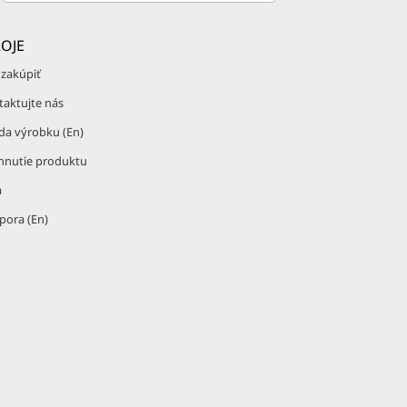
OJE
 zakúpiť
taktujte nás
da výrobku (En)
ahnutie produktu
a
pora (En)