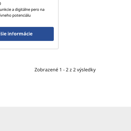
0
unkcie a digitálne pero na
tívneho potenciálu
šie informácie
Zobrazené
1 -
2
z
2
výsledky