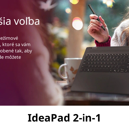
šia voľba
crežimové
, ktoré sa vám
robené tak, aby
kde môžete
IdeaPad 2-in-1