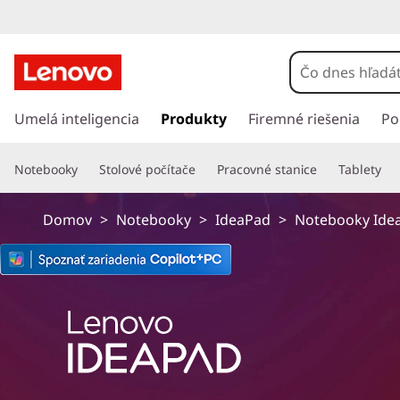
P
r
Umelá inteligencia
Produkty
Firemné riešenia
Po
e
j
Notebooky
Stolové počítače
Pracovné stanice
Tablety
s
ť
n
Domov
>
Notebooky
>
IdeaPad
>
Notebooky Idea
a
h
l
a
v
n
ý
o
b