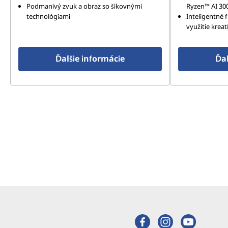
Podmanivý zvuk a obraz so šikovnými
Ryzen™ AI 30
technológiami
Inteligentné f
využitie krea
Ďalšie informácie
Ďal