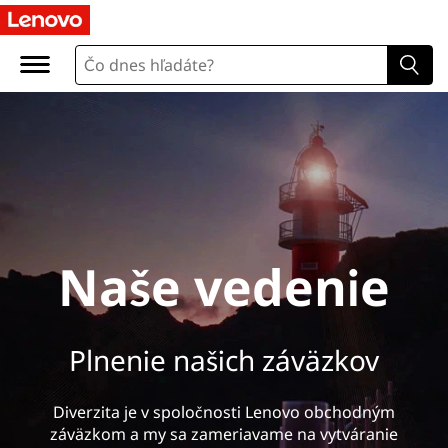
N
a
š
e
v
e
Naše vedenie
d
e
Plnenie našich záväzkov
n
i
Diverzita je v spoločnosti Lenovo obchodným
záväzkom a my sa zameriavame na vytváranie