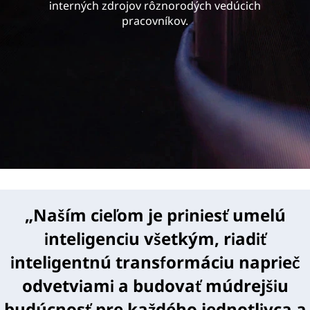
e
interných zdrojov rôznorodých vedúcich
pracovníkov.
„Naším cieľom je priniesť umelú
inteligenciu všetkým, riadiť
inteligentnú transformáciu naprieč
odvetviami a budovať múdrejšiu
budúcnosť pre každého jednotlivca a