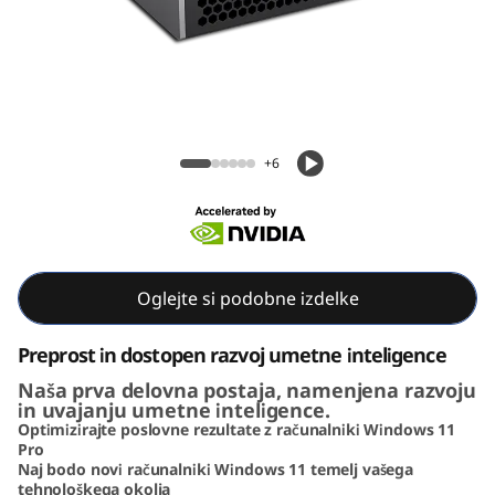
o
n
P
G
Lenovo ThinkStation PGX SFF
+6
X
|
N
Oglejte si podobne izdelke
V
Preprost in dostopen razvoj umetne inteligence
I
Naša prva delovna postaja, namenjena razvoju
in uvajanju umetne inteligence.
D
Optimizirajte poslovne rezultate z računalniki Windows 11
Pro
I
Naj bodo novi računalniki Windows 11 temelj vašega
tehnološkega okolja