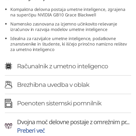
A
Kompaktna delovna postaja umetne inteligence, zgrajena
na superčipu NVIDIA GB10 Grace Blackwell
-
Namensko zasnovana za izjemno učinkovito reševanje
izračunov in razvoja modelov umetne inteligence
p
Idealna za razvijalce umetne inteligence, podatkovne
znanstvenike in študente, ki iščejo priročno namizno rešitev
o
za umetno inteligenco
w
Računalnik z umetno inteligenco
e
r
Brezhibna uvedba v oblak
e
Poenoten sistemski pomnilnik
d
Dvojna moč delovne postaje z omrežnim pr...
A
Preberi več