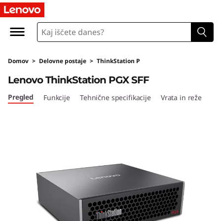
T
h
i
Domov
>
Delovne postaje
>
ThinkStation P
n
Lenovo ThinkStation PGX SFF
k
Pregled
Funkcije
Tehnične specifikacije
Vrata in reže
S
t
a
t
i