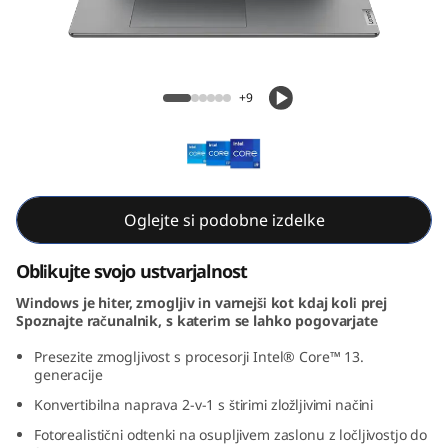
(
1
6
+9
,
Yoga 7i Gen 8 (16, Intel)
I
n
Oglejte si podobne izdelke
t
Oblikujte svojo ustvarjalnost
e
Windows je hiter, zmogljiv in varnejši kot kdaj koli prej
Spoznajte računalnik, s katerim se lahko pogovarjate
l
Presezite zmogljivost s procesorji Intel® Core™ 13.
generacije
)
Konvertibilna naprava 2-v-1 s štirimi zložljivimi načini
Fotorealistični odtenki na osupljivem zaslonu z ločljivostjo do