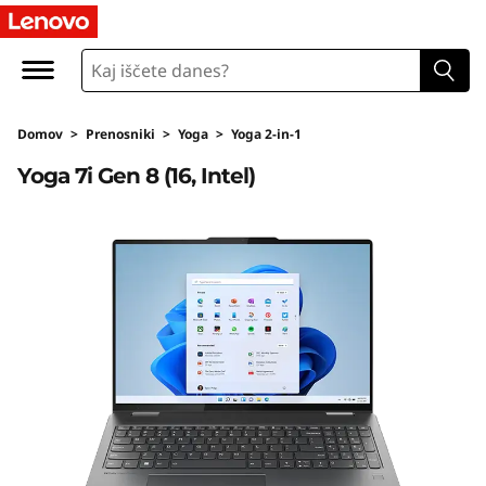
Y
o
g
Domov
>
Prenosniki
>
Yoga
>
Yoga 2-in-1
a
Yoga 7i Gen 8 (16, Intel)
7
i
G
e
n
8