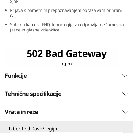
2,5K
Prijava s pametnim prepoznavanjem obraza vam prihrani
čas
Spletna kamera FHD, tehnologija za odpravljanje šumov za
jasne in glasne videoklice
502 Bad Gateway
nginx
Funkcije
Tehnične specifikacije
Zasnovan za vse – temu se
reče razvit prenosnik
Vrata in reže
Tanek in lahek prenosni računalnik Yoga 7i 8.
Procesor
generacije poganjajo procesorji Intel® Core™
13. generacije, ki presegajo zmogljivost, z
Do Intel® Core™ i7 13. generacije
Izberite državo/regijo: