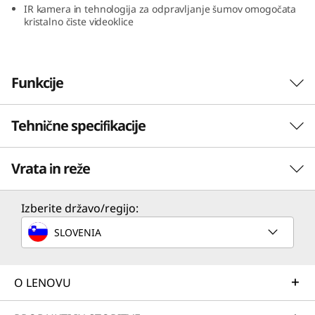
IR kamera in tehnologija za odpravljanje šumov omogočata
kristalno čiste videoklice
Funkcije
Tehnične specifikacije
Vrata in reže
ZMOGLJIVOST
Procesor
Izberite državo/regijo:
Do procesorja AMD Ryzen™ 7 serije 8840 (HS20) 25 W
SLOVENIA
Zaupanja vredna zmogljivost
Operacijski sistem
Izkoristite čisto hitrost in zaupanja vredno
zmogljivost procesorjev AMD Ryzen™ serije
Do Windows 11 Pro
O LENOVU
8040, zasnovanih za enostavno reševanje
Grafična kartica
večopravilnosti in ustvarjalnih nalog. Izkusite