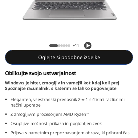
Yoga 7 2-v-1 Gen 9 (14, AMD)
+11
Oglejte si podobne izdelke
Oblikujte svojo ustvarjalnost
Windows je hiter, zmogljiv in varnejši kot kdaj koli prej
Spoznajte računalnik, s katerim se lahko pogovarjate
Eleganten, vsestranski prenosnik 2-v-1 s štirimi različnimi
načini uporabe
Z zmogljivim procesorjem AMD Ryzen™
Osupljive možnosti prikaza in poglobljen zvok
Prijava s pametnim prepoznavanjem obraza, ki prihrani čas