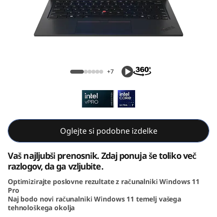
C
a
r
b
ThinkPad X1 Carbon Gen 12 (14, Intel)
+7
o
n
G
Oglejte si podobne izdelke
e
Vaš najljubši prenosnik. Zdaj ponuja še toliko več
n
razlogov, da ga vzljubite.
Optimizirajte poslovne rezultate z računalniki Windows 11
1
Pro
Naj bodo novi računalniki Windows 11 temelj vašega
2
tehnološkega okolja