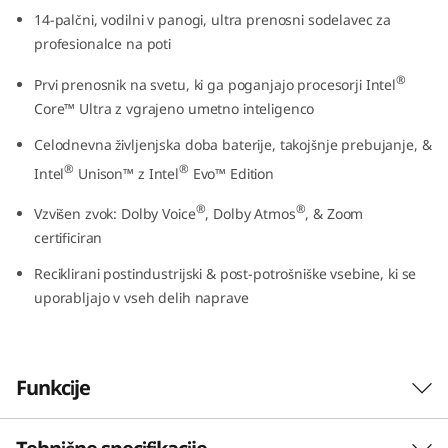
(
14-palčni, vodilni v panogi, ultra prenosni sodelavec za
profesionalce na poti
1
®
Prvi prenosnik na svetu, ki ga poganjajo procesorji Intel
4
Core™ Ultra z vgrajeno umetno inteligenco
Celodnevna življenjska doba baterije, takojšnje prebujanje, &
,
®
®
Intel
Unison™ z Intel
Evo™ Edition
I
®
®
Vzvišen zvok: Dolby Voice
, Dolby Atmos
, & Zoom
n
certificiran
Reciklirani postindustrijski & post-potrošniške vsebine, ki se
t
uporabljajo v vseh delih naprave
e
l
Funkcije
)