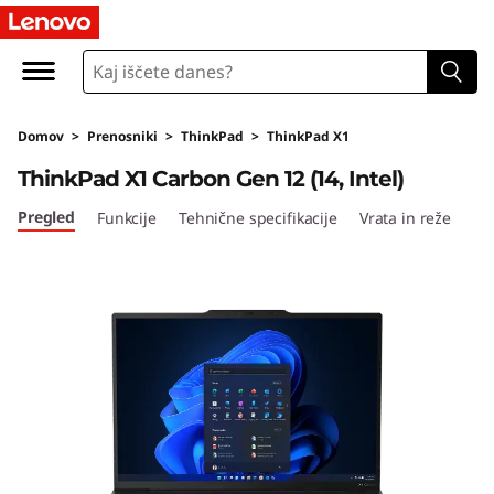
T
h
i
Domov
>
Prenosniki
>
ThinkPad
>
ThinkPad X1
n
ThinkPad X1 Carbon Gen 12 (14, Intel)
k
Pregled
Funkcije
Tehnične specifikacije
Vrata in reže
P
a
d
X
1