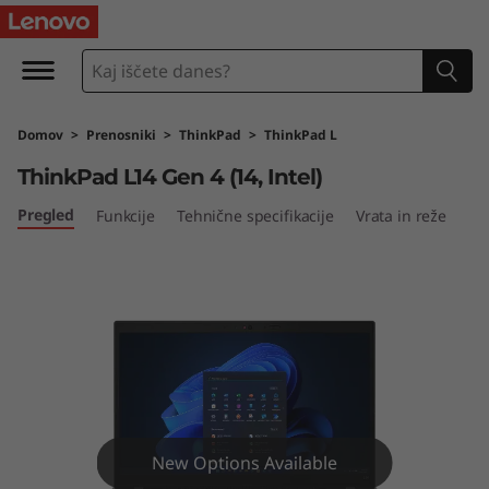
T
h
i
Domov
>
Prenosniki
>
ThinkPad
>
ThinkPad L
n
ThinkPad L14 Gen 4 (14, Intel)
k
Pregled
Funkcije
Tehnične specifikacije
Vrata in reže
P
a
d
L
1
New Options Available