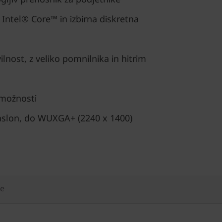
 Intel® Core™ in izbirna diskretna
lnost, z veliko pomnilnika in hitrim
 možnosti
zaslon, do WUXGA+ (2240 x 1400)
že