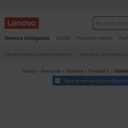
T
h
i
P
r
Umetna inteligenca
Izdelki
Poslovne rešitve
Pod
n
e
s
k
Hibridne rešitve umetne inteligence
Strežniki in shranjevanje
k
o
P
č
Domov
>
Prenosniki
>
ThinkPad
>
ThinkPad E
>
ThinkP
i
a
n
a
d
g
l
E
a
v
1
n
o