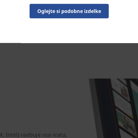
manj modre svetlobe, ki pon
Oglejte si podobne izdelke
, Intel) vsebuje vsa vrata,