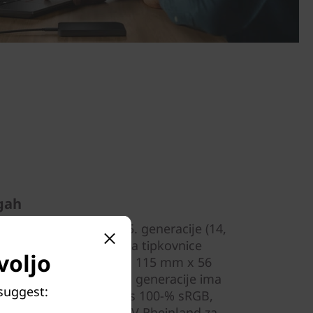
ogah
osniku ThinkPad E14 5. generacije (14,
len videz. Nova zasnova tipkovnice
voljo
kanje. Sledilna ploščica 115 mm x 56
slonu. ThinkPad E14 5. generacije ima
 suggest:
čni zaslon, do WUXGA+, s 100-% sRGB,
rtifikatom certifikat TÜV Rheinland za