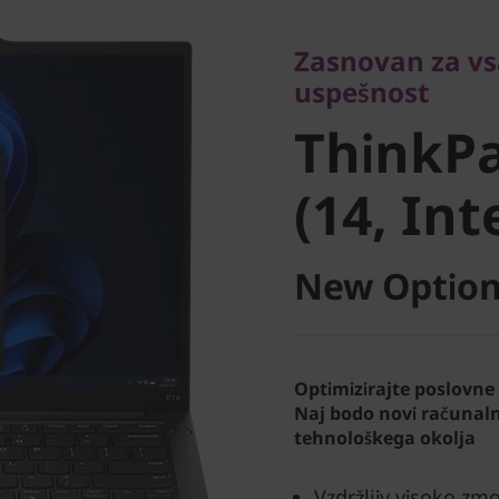
Zasnovan za vsak
uspešnost
Zasnovan za v
ThinkPad
uspešnost
ThinkPa
(14, Intel
(14, Int
New Option
Optimizirajte poslovne
Naj bodo novi računaln
tehnološkega okolja
Vzdržljiv visoko zm