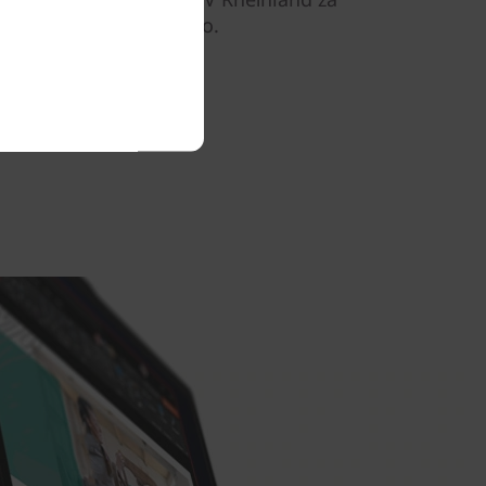
uja in prijetno uporabo.