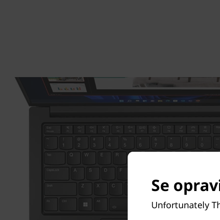
Se opravi
Unfortunately Th