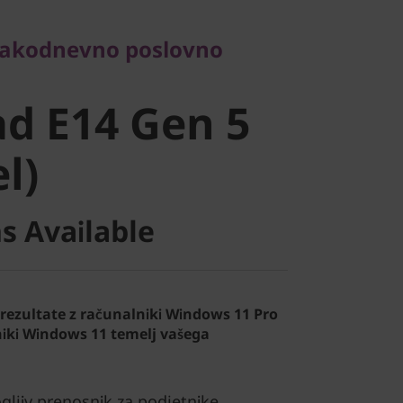
odnevno poslovno
sakodnevno poslovno
 E14 Gen 5
d E14 Gen 5
)
el)
s Available
 rezultate z računalniki Windows 11 Pro
iki Windows 11 temelj vašega
ogljiv prenosnik za podjetnike