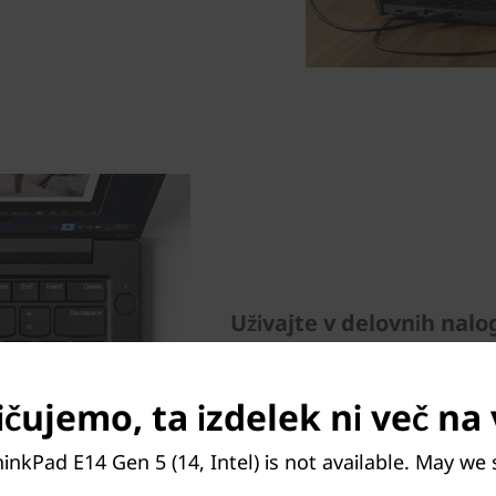
Uživajte v delovnih nal
Barvne možnosti dajejo pren
Intel) sodoben in profesiona
čujemo, ta izdelek ni več na 
zagotavlja bolj natančno tip
mm izboljša navigacijo na za
inkPad E14 Gen 5 (14, Intel) is not available. May we
tudi kristalno jasen 14-pal
opcijo zaslona na dotik in ce