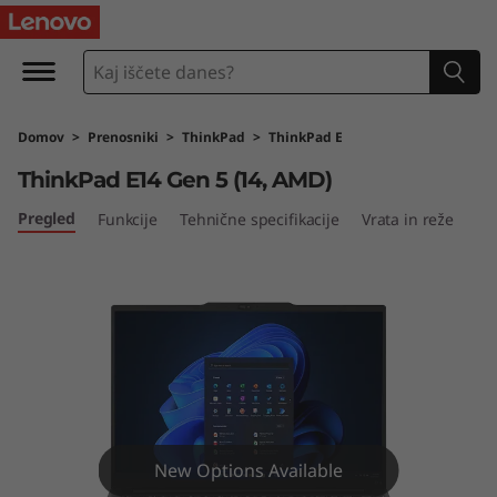
T
h
i
Domov
>
Prenosniki
>
ThinkPad
>
ThinkPad E
n
ThinkPad E14 Gen 5 (14, AMD)
k
Pregled
Funkcije
Tehnične specifikacije
Vrata in reže
P
a
d
E
1
New Options Available