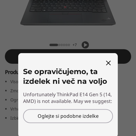
4
G
e
n
ThinkPad E14 Gen 5 (14, AMD)
+7
5
Shop Similar Product
(
Se opravičujemo, ta
Produktivnost zagotovljena
1
izdelek ni več na voljo
Visokozmogljiv poslovni prenosnik
4
Zmogljivi procesorji AMD Ryzen™
Unfortunately ThinkPad E14 Gen 5 (14,
Ogromen pomnilnik, hitro shranjevanje
AMD) is not available. May we suggest:
,
Vrhunske varnostne možnosti
A
Oglejte si podobne izdelke
Izbirni zaslon WUXGA+ (2240 x 1400).
M