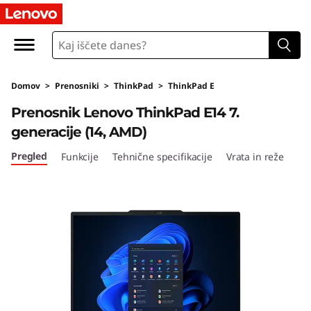
T
h
i
Domov
>
Prenosniki
>
ThinkPad
>
ThinkPad E
n
Prenosnik Lenovo ThinkPad E14 7.
k
generacije (14, AMD)
P
Pregled
Funkcije
Tehnične specifikacije
Vrata in reže
a
d
E
1