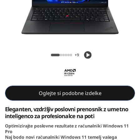
4
G
e
n
Prenosnik Lenovo ThinkPad E14 7.
7
generacije (14, AMD)
+9
(
1
4
Oglejte si podobne izdelke
i
Eleganten, vzdržljiv poslovni prenosnik z umetno
inteligenco za profesionalce na poti
n
Optimizirajte poslovne rezultate z računalniki Windows 11
Pro
c
Naj bodo novi računalniki Windows 11 temelj vašega